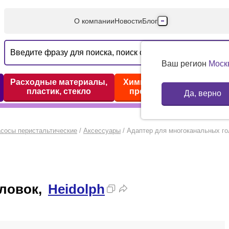
О компании
Новости
Блог
Производители
Партнеры
Ваш регион
Моск
Технический серв
Расходные материалы,
Химические реактивы,
пластик, стекло
препараты, наборы
Да, верно
Доставка и оплата
Контакты
сосы перистальтические
/
Аксессуары
/
Адаптер для многоканальных гол
оловок,
Heidolph