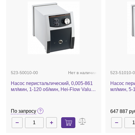
523-50010-00
Нет в наличии
523-51010-0
Насос перистальтический, 0,005-861
Насос пери
мл/мин, 1-120 об/мин, Hei-Flow Value
мл/мин, 5-
01
Advantage 
По запросу
647 887 ру