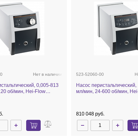
0
Нет в наличии
523-52060-00
Н
стальтический, 0,005-813
Насос перистальтический, 
120 об/мин, Hei-Flow
мл/мин, 24-600 об/мин, Hei
01
Precision 06
б.
810 048 руб.