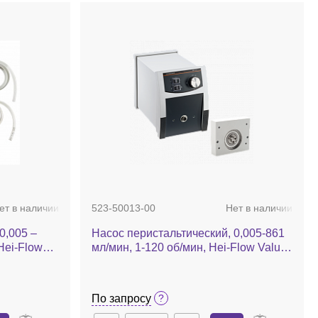
ет в наличии
523-50013-00
Нет в наличии
0,005 –
Насос перистальтический, 0,005-861
Hei-Flow
мл/мин, 1-120 об/мин, Hei-Flow Value
омплекте SP
01 Мульти, в комплекте адаптер для
многоканальной головки
По запросу