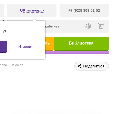
Красноярск
+7 (923) 303-01-52
Личный кабинет
ва
?
ис
Предметный указатель
Библиотека
Изменить
овок, Heidolph
Поделиться