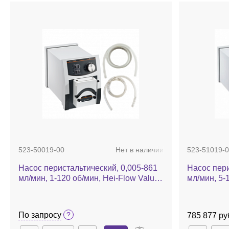
523-50019-00
Нет в наличии
523-51019-0
Насос перистальтический, 0,005-861
Насос пери
мл/мин, 1-120 об/мин, Hei-Flow Value
мл/мин, 5-
01 Silver 1, в комплекте SP quick 1,6,
Advantage 
шланг Tygon
quick 1,6,
По запросу
785 877 ру