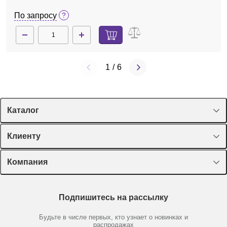
По запросу
1
/
6
Каталог
Спецпредложения
Клиенту
Оборудование, приборы
Лекторий Диаэм
Компания
Пластик, стекло, принадлежности
Доставка и оплата
Химические реактивы, препараты, наборы
О компании
Технический сервис
Предметный указатель
Подпишитесь на рассылку
Новости
Мобильное приложение
Библиотека
Партнеры
Будьте в числе первых, кто узнает о новинках и
Производители
распродажах