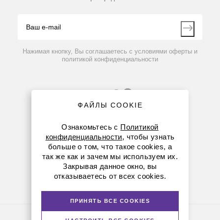
Блог
Видео
Контакты
Вопрос-ответ
Нажимая кнопку, Вы соглашаетесь с условиями оферты и
политикой конфиденциальности
ФАЙЛЫ COOKIE
Ознакомьтесь с
Политикой
конфиденциальности
, чтобы узнать
больше о том, что такое cookies, а
8 (800) 234-05-08
так же как и зачем мы используем их.
Закрывая данное окно, вы
+7 (923) 303-01-52
отказываетесь от всех cookies.
krsk@dia-m.ru
ПРИНЯТЬ ВСЕ COOKIES
Политика конфиденциальности