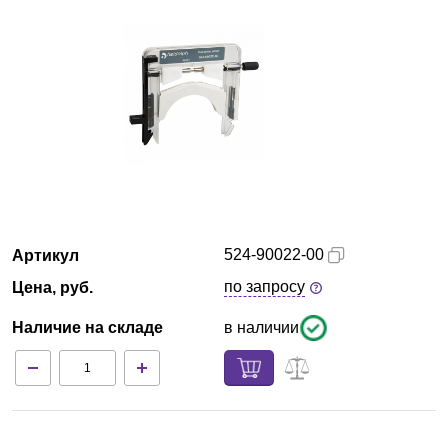
Красноярск
О компании
Новости
Блог
Производители
524-90022-00
Артикул
Партнеры
по запросу
Цена, руб.
Наличие на складе
в наличии
Технический сервис
Доставка и оплата
Контакты