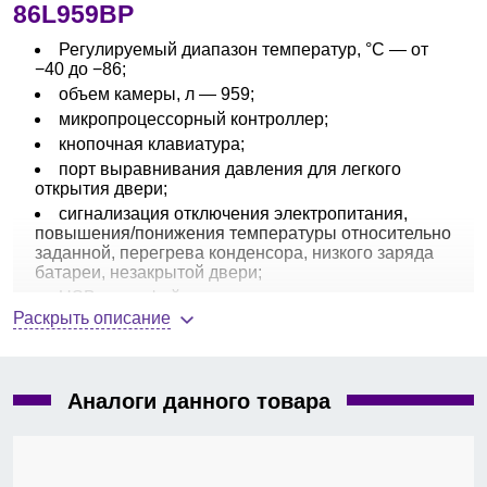
86L959BP
Регулируемый диапазон температур, °С — от
−40 до −86;
объем камеры, л — 959;
микропроцессорный контроллер;
кнопочная клавиатура;
порт выравнивания давления для легкого
открытия двери;
сигнализация отключения электропитания,
повышения/понижения температуры относительно
заданной, перегрева конденсора, низкого заряда
батареи, незакрытой двери;
USB интерфейс;
Раскрыть описание
хладагент — HC (углеводородный);
количество полок, шт — 3;
мощность, Вт — 1300;
габариты, Ш × Г × В, мм — 1296 × 998 × 1980;
Аналоги данного товара
вес нетто, кг — 450.
Аксессуары и опции:
самописец температуры,
аварийная система на жидком азоте и углекислоте.