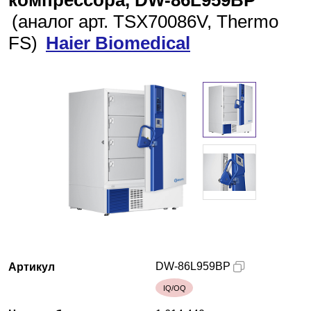
компрессора, DW-86L959BP
(аналог арт. TSX70086V, Thermo
Красноярск
FS)
Haier Biomedical
О компании
Новости
Блог
Производители
Партнеры
Технический сервис
Доставка и оплата
DW-86L959BP
Артикул
IQ/OQ
Контакты