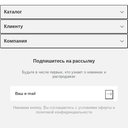
Каталог
Спецпредложения
Клиенту
Оборудование, приборы
Лекторий Диаэм
Компания
Пластик, стекло, принадлежности
Доставка и оплата
Химические реактивы, препараты, наборы
О компании
Технический сервис
Предметный указатель
Подпишитесь на рассылку
Новости
Мобильное приложение
Библиотека
Партнеры
Будьте в числе первых, кто узнает о новинках и
Производители
распродажах
Блог
Видео
Контакты
Вопрос-ответ
Нажимая кнопку, Вы соглашаетесь с условиями оферты и
политикой конфиденциальности