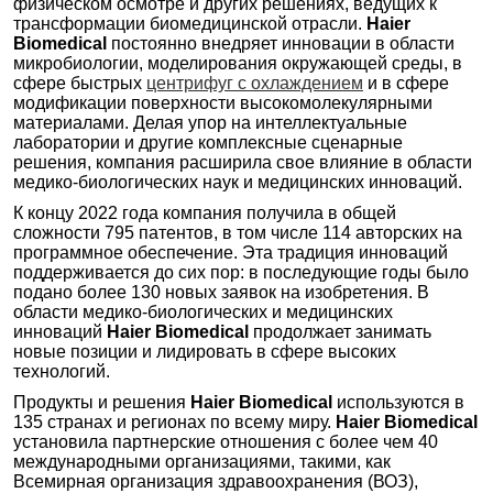
физическом осмотре и других решениях, ведущих к
Холодильник HLM-320, Haier, буклет, англ, 3 стр,
трансформации биомедицинской отрасли.
Haier
2024 г.
Biomedical
постоянно внедряет инновации в области
Холодильник для хроматографа HYC-1100C,
микробиологии, моделирования окружающей среды, в
Haier, брошюра, англ., 3 стр., 2023 г.
сфере быстрых
центрифуг с охлаждением
и в сфере
модификации поверхности высокомолекулярными
Холодильники для транспортировки, Haier,
материалами. Делая упор на интеллектуальные
брошюра, англ., 11 стр., 2021 г.
лаборатории и другие комплексные сценарные
решения, компания расширила свое влияние в области
Холодильники фармацевтические, Haier,
медико-биологических наук и медицинских инноваций.
брошюра, англ., 28 стр., 2021 г.
К концу 2022 года компания получила в общей
Центрифуга LX-155T500R, Haier Biomedical,
сложности 795 патентов, в том числе 114 авторских на
каталог, англ., 8 стр., 2025 г.
программное обеспечение. Эта традиция инноваций
поддерживается до сих пор: в последующие годы было
подано более 130 новых заявок на изобретения. В
области медико-биологических и медицинских
инноваций
Haier Biomedical
продолжает занимать
новые позиции и лидировать в сфере высоких
технологий.
Продукты и решения
Haier Biomedical
используются в
135 странах и регионах по всему миру.
Haier Biomedical
установила партнерские отношения с более чем 40
международными организациями, такими, как
Всемирная организация здравоохранения (ВОЗ),