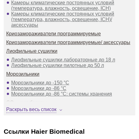
Камеры климатические постоянных условий
(температура, влажность, освещение, ICH)
Камеры климатические постоянных условий
(температура, влажность, освещение, ICH)/
аксессуары
Криозамораживатели программируемые
Криозамораживатели программируемые/ аксессуары
Лиофильные сушилки
Лиофильные сушилки лабораторные до 18 л
Лиофильные сушилки пилотные до 50 л
Морозильники
Морозильники до -150 °С
Морозильники до -86 °C
Морозильники до -86 °C: системы хранения
СО₂ - инкубаторы
Раскрыть весь список
СО₂ - инкубаторы лабораторные
Сосуды Дьюара для транспортировки и хранения
азота, транспортировки образцов, криохранилища
Ссылки Haier Biomedical
Сосуды Дьюара для транспортировки и хранения