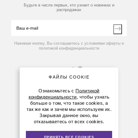
Партнеры
Будьте в числе первых, кто узнает о новинках и
Производители
распродажах
Блог
Видео
Контакты
Вопрос-ответ
Нажимая кнопку, Вы соглашаетесь с условиями оферты и
политикой конфиденциальности
ФАЙЛЫ COOKIE
Ознакомьтесь с
Политикой
конфиденциальности
, чтобы узнать
больше о том, что такое cookies, а
8 (800) 234-05-08
так же как и зачем мы используем их.
Закрывая данное окно, вы
+7 (923) 303-01-52
отказываетесь от всех cookies.
krsk@dia-m.ru
ПРИНЯТЬ ВСЕ COOKIES