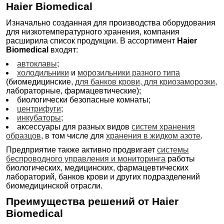
Haier Biomedical
Изначально созданная для производства оборудования
для низкотемпературного хранения, компания
расширила список продукции. В ассортимент
Haier
Biomedical
входят:
автоклавы
;
холодильники
и
морозильники разного типа
(биомедицинские,
для банков крови
, для криозаморозки
,
лабораторные, фармацевтические);
биологически безопасные комнаты;
центрифуги
;
инкубаторы
;
аксессуары для разных видов
систем хранения
образцов
, в том числе для
хранения в жидком азоте
.
Предприятие также активно продвигает
системы
беспроводного управления и мониторинга
работы
биологических, медицинских, фармацевтических
лабораторий, банков крови и других подразделений
биомедицинской отрасли.
Преимущества решений от Haier
Biomedical