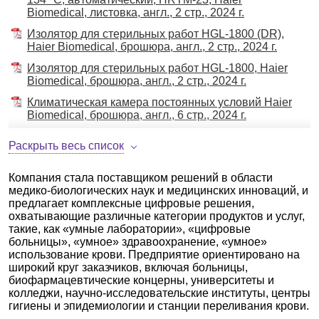
Biomedical, листовка, англ., 2 стр., 2024 г.
Изолятор для стерильных работ HGL-1800 (DR),
Haier Biomedical, брошюра, англ., 2 стр., 2024 г.
Изолятор для стерильных работ HGL-1800, Haier
Biomedical, брошюра, англ., 2 стр., 2024 г.
Климатическая камера постоянных условий Haier
Biomedical, брошюра, англ., 6 стр., 2024 г.
Криохранение, Haier, листовка, русс., 4 стр., 2024 г.
Раскрыть весь список
Криохранилища Haier, каталог, англ., 33 стр., 2024
г.
Компания стала поставщиком решений в области
медико-биологических наук и медицинских инноваций, и
Криохранилища серии Biobank Series for Large
предлагает комплексные цифровые решения,
Scale Storage, Haier, каталог, англ., 12 стр., 2024 г
охватывающие различные категории продуктов и услуг,
Криохранилища серии Biobank Series for Large
такие, как «умные лаборатории», «цифровые
Scale Storage, Haier, каталог, англ., 12 стр., 2024 г.
больницы», «умное» здравоохранение, «умное»
использование крови. Предприятие ориентировано на
Лиофильная сушилка DG-65Z04-10A, Haier,
широкий круг заказчиков, включая больницы,
брошюра, англ., 4 стр., 2023 г.
биофармацевтические концерны, университеты и
колледжи, научно-исследовательские институты, центры
Лиофильная сушилка HDG-80Z10-50, Haier,
гигиены и эпидемиологии и станции переливания крови.
брошюра, англ., 12 стр., 2025 г.