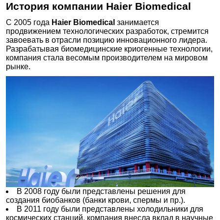
История компании Haier Biomedical
Морозильник - 10… - 25 °С, 92 л, вертикальный,
взрывозащищенный, DW-25L92SF, Haier,
С 2005 года
Haier Biomedical
занимается
брошюра, англ., 3 стр., 2023 г.
продвижением технологических разработок, стремится
Морозильник - 10… - 30 °С, 278 л, вертикальный,
завоевать в отрасли позицию инновационного лидера.
взрывозащищенный, DW-30L278SF, Haier,
Разрабатывая биомедицинские криогенные технологии,
брошюра, англ., 2 стр., 2023 г.
компания стала весомым производителем на мировом
рынке.
Морозильник до -150 °C, DW-150W209, Haier,
брошюра, англ., 4 стр., 2021 г.
Морозильники DW-30L298SF, DW-30L298FL,
Haier, брошюра, англ., 4 стр., 2023 г.
Морозильники до -150 °С, криооборудование,
холодильники, термостаты, сосуды Дьюара, СО₂-
инкубаторы, автоклавы, центрифуги, ламинары,
Haier, каталог, русс., 365 стр., 2023 г.
Морозильники до -60°C, Haier, брошюра, англ., 24
стр., 2021 г.
Морозильники до -86 °C, Haier, брошюра, англ., 54
В 2008 году были представлены решения для
стр., 2021 г.
создания биобанков (банки крови, спермы и пр.).
СО₂-инкубаторы HCP-80(B)/168(B)/258(B), Haier
В 2011 году были представлены холодильники для
Biomedical, брошюра, англ., 8 стр., 2024 г.
космических станций, компания внесла вклад в научные