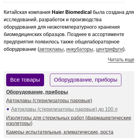
Красноярск
Китайская компания
Haier Biomedical
была создана для
исследований, разработок и производства
оборудования для низкотемпературного хранения
О компании
биомедицинских образцов. Позднее в ассортименте
предприятия появилось также общелабораторное
Новости
оборудование (
автоклавы
,
инкубаторы
,
центрифуги
).
Блог
Читать еще
Производители
Все товары
Оборудование, приборы
Партнеры
Оборудование, приборы
Автоклавы (стерилизаторы паровые)
Технический сервис
Автоклавы (стерилизаторы паровые) до 100 л
Доставка и оплата
Изоляторы для стерильных работ (фармацевтические
изоляторы)
Контакты
Камеры испытательные, климатические, роста