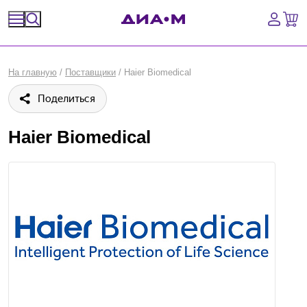
Спецпредложения
На главную
/
Поставщики
/
Haier Biomedical
Оборудование, приборы
Поделиться
Расходные материалы, пластик, стекло
Haier Biomedical
Химические реактивы, препараты, наборы
Предметный указатель
Библиотека
Войти
Сравнение