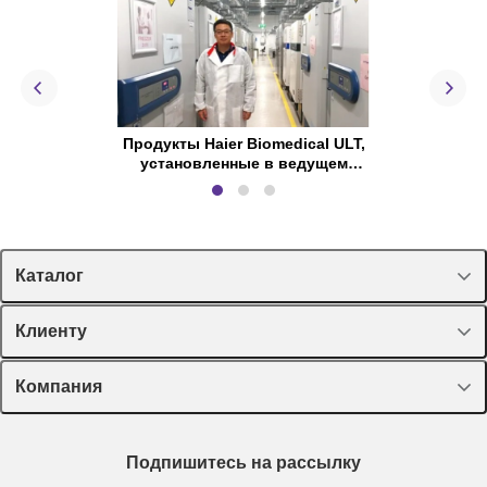
Продукты Haier Biomedical ULT,
Производст
установленные в ведущем
Haier Biome
биобанке Великробритании
Каталог
Спецпредложения
Клиенту
Оборудование, приборы
Лекторий Диаэм
Компания
Пластик, стекло, принадлежности
Доставка и оплата
Химические реактивы, препараты, наборы
О компании
Технический сервис
Предметный указатель
Подпишитесь на рассылку
Новости
Мобильное приложение
Библиотека