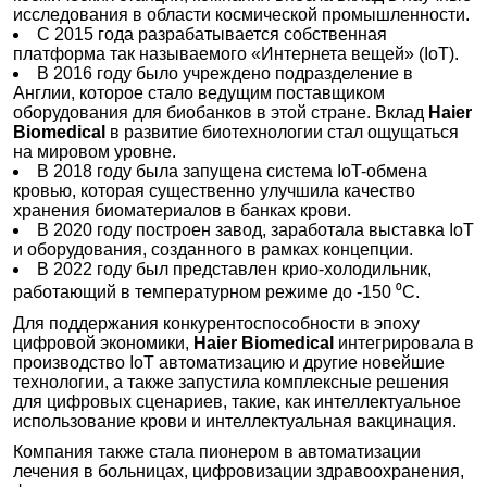
исследования в области космической промышленности.
Сосуды Дьюара для хранения и транспортировки
С 2015 года разрабатывается собственная
жидкого азота, Haier, буклет, англ., 5 стр., 2024 г.
платформа так называемого «Интернета вещей» (IoT).
В 2016 году было учреждено подразделение в
Сосуды Дьюара для хранения и транспортировки
Англии, которое стало ведущим поставщиком
жидкого азота, Haier, буклет, англ., 5 стр., 2024 г.
оборудования для биобанков в этой стране. Вклад
Haier
Сосуды Дьюара серии Medium Sized Storage
Biomedical
в развитие биотехнологии стал ощущаться
Series, Haier, буклет, англ., 5 стр., 2024 г.
на мировом уровне.
В 2018 году была запущена система IoT-обмена
Сосуды Дьюара серии Medium Sized Storage
кровью, которая существенно улучшила качество
Series, Haier, буклет, англ., 5 стр., 2024 г.
хранения биоматериалов в банках крови.
В 2020 году построен завод, заработала выставка IoT
Сосуды Дьюара серии Small Sized Storage Series,
и оборудования, созданного в рамках концепции.
Haier, буклет, англ., 4 стр., 2024 г.
В 2022 году был представлен крио-холодильник,
Сосуды Дьюара серии Small Sized Storage Series,
работающий в температурном режиме до -150 ⁰С.
Haier, буклет, англ., 4 стр., 2024 г.
Для поддержания конкурентоспособности в эпоху
Сосуды Дьюара серии Smart Series, Haier, буклет,
цифровой экономики,
Haier Biomedical
интегрировала в
англ., 3 стр., 2024 г
производство IoT автоматизацию и другие новейшие
технологии, а также запустила комплексные решения
Сосуды Дьюара серии Smart Series, Haier, буклет,
для цифровых сценариев, такие, как интеллектуальное
англ., 3 стр., 2024 г.
использование крови и интеллектуальная вакцинация.
Станции дозирования N96, Haier, брошюра, англ.,
Компания также стала пионером в автоматизации
5 стр., 2022 г.
лечения в больницах, цифровизации здравоохранения,