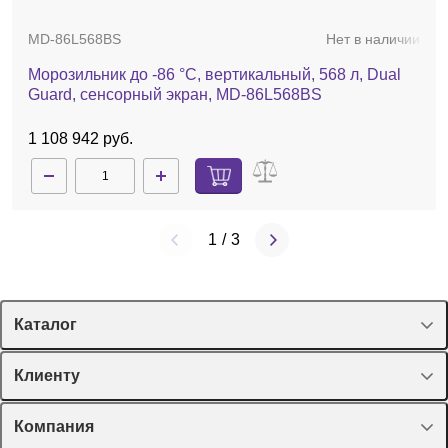
MD-86L568BS
Нет в наличии
Морозильник до -86 °С, вертикальный, 568 л, Dual
Guard, сенсорный экран, MD-86L568BS
1 108 942 руб.
1
/
3
Каталог
Спецпредложения
Клиенту
Оборудование, приборы
Лекторий Диаэм
Компания
Пластик, стекло, принадлежности