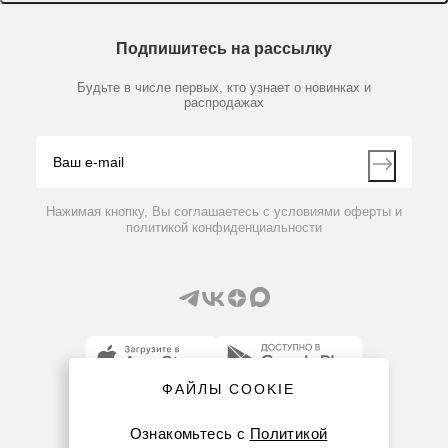
Доставка и оплата
Химические реактивы, препараты, наборы
О компании
Технический сервис
Предметный указатель
Подпишитесь на рассылку
Новости
Мобильное приложение
Библиотека
Партнеры
Будьте в числе первых, кто узнает о новинках и
Производители
распродажах
Блог
Видео
Контакты
Вопрос-ответ
Нажимая кнопку, Вы соглашаетесь с условиями оферты и
политикой конфиденциальности
ФАЙЛЫ COOKIE
8 (800) 234-05-08
Ознакомьтесь с
Политикой