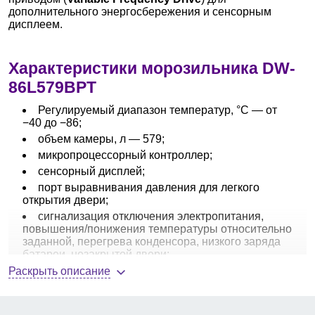
дополнительного энергосбережения и сенсорным
дисплеем.
Характеристики морозильника DW-
86L579BPT
Регулируемый диапазон температур, °С — от
−40 до −86;
объем камеры, л — 579;
микропроцессорный контроллер;
сенсорный дисплей;
порт выравнивания давления для легкого
открытия двери;
сигнализация отключения электропитания,
повышения/понижения температуры относительно
заданной, перегрева конденсора, низкого заряда
батареи, незакрытой двери;
USB интерфейс;
Раскрыть описание
русифицированный интерфейс;
хладагент — HC (углеводородный);