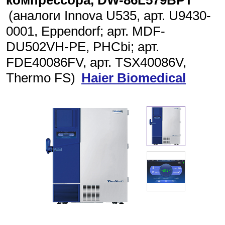
компрессора, DW-86L579BPT
(аналоги Innova U535, арт. U9430-
Красноярск
0001, Eppendorf; арт. MDF-
DU502VH-PE, PHCbi; арт.
О компании
FDE40086FV, арт. TSX40086V,
Новости
Thermo FS)
Haier Biomedical
Блог
Производители
Партнеры
Технический сервис
Доставка и оплата
Контакты