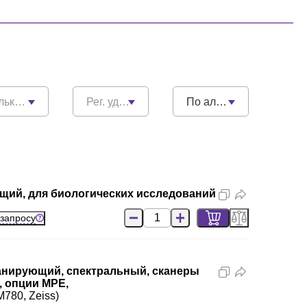
 новинки
Рег. удостоверения
По алфавиту
щий, для биологических исследований
 запросу
канирующий, спектральный, сканеры
, опции MPE,
M780, Zeiss)