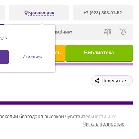
Красноярск
+7 (923) 303-01-52
Личный кабинет
ва
?
ис
Предметный указатель
Библиотека
Изменить
Поделиться
о, что помимо света в плоскости фокусировки, в объектив попадает также свет выше и ниже фокальной плоскости, «засвечивая» изображение. Такая «засветка» становится еще больше при большем увеличении объектива. Для борьбы с эти эффектом было придумано несколько стратегий: собирать свет только из фокальной плоскости (
Читать полностью