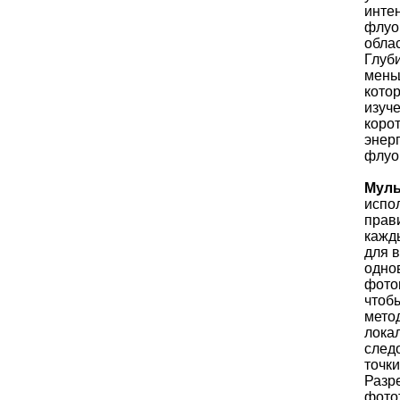
инте
флуо
обла
Глуб
мень
кото
изуче
коро
энер
флуо
Муль
испо
прави
кажд
для 
одно
фото
чтоб
мето
локал
след
точки
Разр
фото