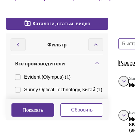
Каталоги, статьи, видео
Фильтр
Все производители
Развер
Evident (Olympus) (
1
)
Su
Ми
Sunny Optical Technology, Китай (
1
)
Ev
Ми
8K
(а