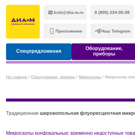
krsk@dia-m.ru
8 (800) 234-05-08
Приложение
Наш Telegram
Оборудование,
Спецпредложения
приборы
На главную
/
Оборудование, приборы
/
Микроскопы
/
Микроскопы ко
Традиционная
широкопольная флуоресцентная микр
Микроскопы конфокальные: временно недоступные тов