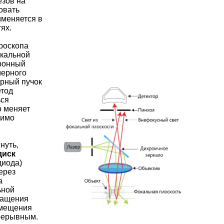
езов на
ровать
именяется в
ях.
кроскопа
окальной
тронный
мерного
ерный пучок
етод
ься
о меняет
димо
нуть,
диск
диода)
ерез
а
ьной
ращения
емещения
прерывным.