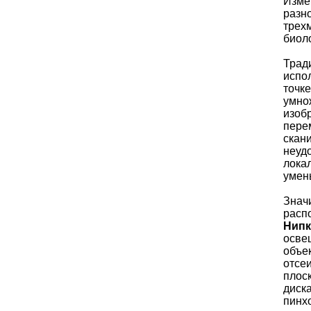
Изме
разно
трех
биол
Трад
испо
точк
умно
изоб
перем
скан
неуд
лока
умен
Знач
расп
Нипк
осве
объе
отсе
плос
диск
пинх