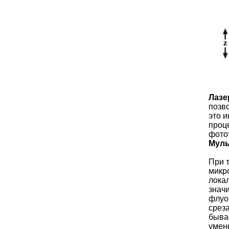
Лазе
позво
это 
проц
фото
Муль
При 
микро
локал
значи
флуо
срез
быва
умен