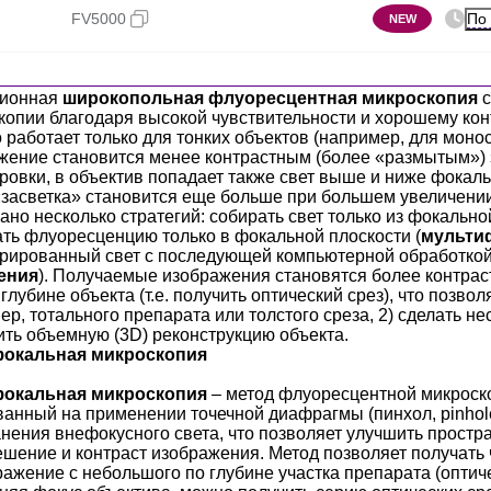
По
FV5000
NEW
ционная
широкопольная флуоресцентная микроскопия
с
копии благодаря высокой чувствительности и хорошему кон
 работает только для тонких объектов (например, для моно
жение становится менее контрастным (более «размытым») за
ровки, в объектив попадает также свет выше и ниже фокаль
«засветка» становится еще больше при большем увеличении
но несколько стратегий: собирать свет только из фокальной
ть флуоресценцию только в фокальной плоскости (
мульти
урированный свет с последующей компьютерной обработкой
ения
). Получаемые изображения становятся более контрас
глубине объекта (т.е. получить оптический срез), что позвол
р, тотального препарата или толстого среза, 2) сделать не
ить объемную (3D) реконструкцию объекта.
окальная микроскопия
окальная микроскопия
– метод флуоресцентной микроск
ванный на применении точечной диафрагмы (пинхол, pinhol
анения внефокусного света, что позволяет улучшить простр
ешение и контраст изображения. Метод позволяет получать 
ажение с небольшого по глубине участка препарата (оптиче