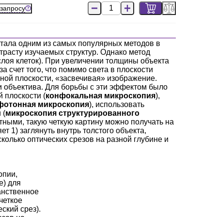
 запросу
тала одним из самых популярных методов в
трасту изучаемых структур. Однако метод
слоя клеток). При увеличении толщины объекта
 счет того, что помимо света в плоскости
ной плоскости, «засвечивая» изображение.
 объектива. Для борьбы с эти эффектом было
 плоскости (
конфокальная микроскопия
),
фотонная микроскопия
), использовать
 (
микроскопия структурированного
тными, такую четкую картину можно получать на
яет 1) заглянуть внутрь толстого объекта,
сколько оптических срезов на разной глубине и
опии,
e) для
анственное
четкое
ский срез).