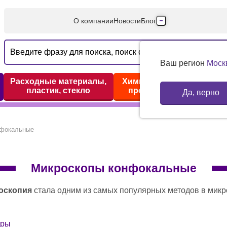
О компании
Новости
Блог
Производители
Партнеры
Ваш регион
Моск
Технический серв
Расходные материалы,
Химические реактивы,
пластик, стекло
препараты, наборы
Да, верно
Доставка и оплата
Контакты
нфокальные
Микроскопы конфокальные
оскопия
стала одним из самых популярных методов в микроскопии благодаря высокой чувствительности и хорошему контрасту изучаемых структур. Однако метод хорошо работает только для тонких объектов (например, для монослоя клеток). При увеличении толщины объекта изображение становится менее контрастным (более «размытым») за счет тог
ары