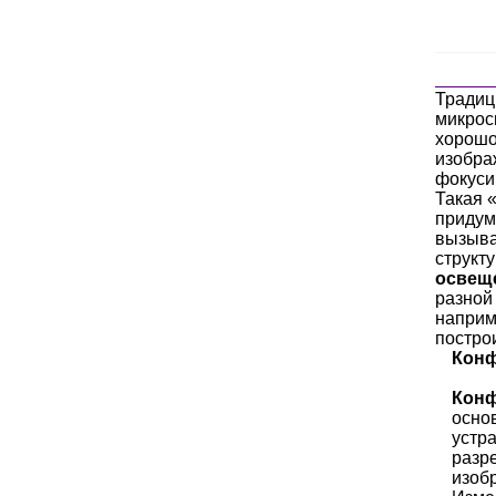
Тради
микрос
хорошо
изобра
фокуси
Такая 
придума
вызыва
структ
освещ
разной 
наприме
постро
Конф
Конф
осно
устр
разр
изобр