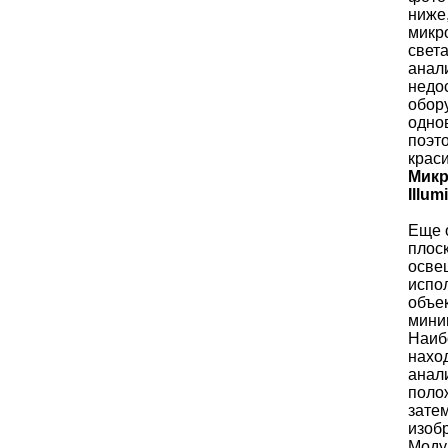
ниже
микр
свет
анал
недо
обор
одно
поэт
крас
Микр
Illum
Еще 
плос
осве
испо
объе
мини
Наибо
нахо
анал
поло
зате
изоб
Моду