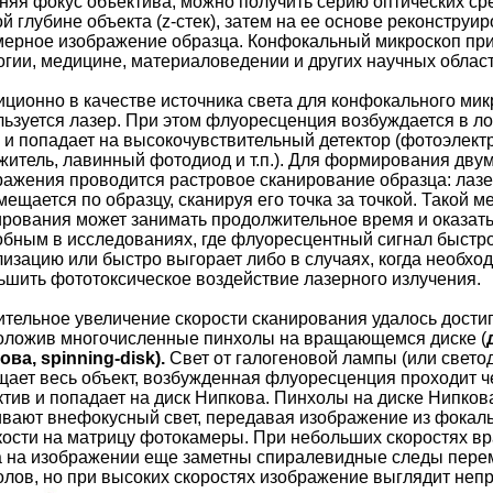
няя фокус объектива, можно получить серию оптических ср
й глубине объекта (z-стек), затем на ее основе реконструи
мерное изображение образца. Конфокальный микроскоп пр
огии, медицине, материаловедении и других научных област
иционно в качестве источника света для конфокального ми
льзуется лазер. При этом флуоресценция возбуждается в л
е и попадает на высокочувствительный детектор (фотоэлек
житель, лавинный фотодиод и т.п.). Для формирования дву
ражения проводится растровое сканирование образца: лаз
ещается по образцу, сканируя его точка за точкой. Такой м
ирования может занимать продолжительное время и оказат
обным в исследованиях, где флуоресцентный сигнал быстр
лизацию или быстро выгорает либо в случаях, когда необхо
ьшить фототоксическое воздействие лазерного излучения.
ительное увеличение скорости сканирования удалось достиг
оложив многочисленные пинхолы на вращающемся диске (
ова, spinni
ng-disk
).
Свет от галогеновой лампы (или свето
щает весь объект, возбужденная флуоресценция проходит ч
ктив и попадает на диск Нипкова. Пинхолы на диске Нипков
ивают внефокусный свет, передавая изображение из фокал
кости на матрицу фотокамеры. При небольших скоростях в
а на изображении еще заметны спиралевидные следы пер
олов, но при высоких скоростях изображение выглядит не