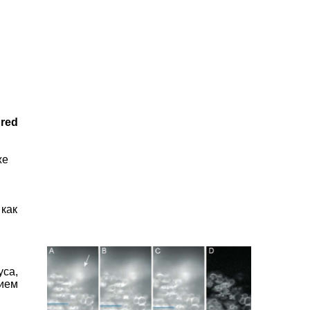
red
же
 как
уса,
нием