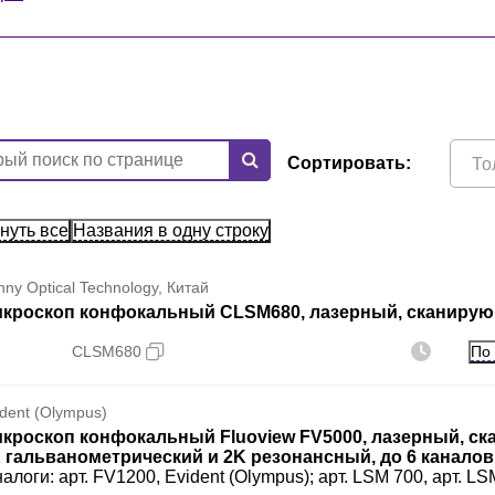
Сортировать:
Только
нуть все
Названия в одну строку
nny Optical Technology, Китай
кроскоп конфокальный CLSM680, лазерный, сканирую
По
CLSM680
ident (Olympus)
кроскоп конфокальный Fluoview FV5000, лазерный, с
 гальванометрический и 2K резонансный, до 6 каналов
налоги: арт. FV1200, Evident (Olympus); арт. LSM 700, арт. LS