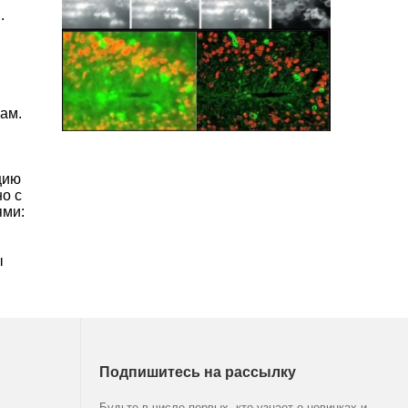
.
ам.
цию
о с
ями:
ы
Подпишитесь на рассылку
Будьте в числе первых, кто узнает о новинках и