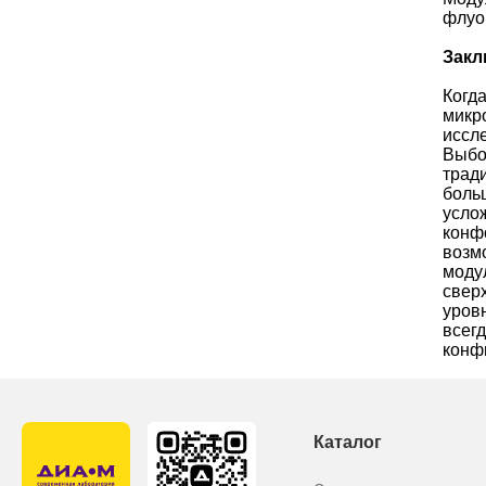
флуо
Закл
Когд
микр
иссл
Выбо
трад
боль
усло
конф
возм
моду
свер
уров
всег
конф
Каталог