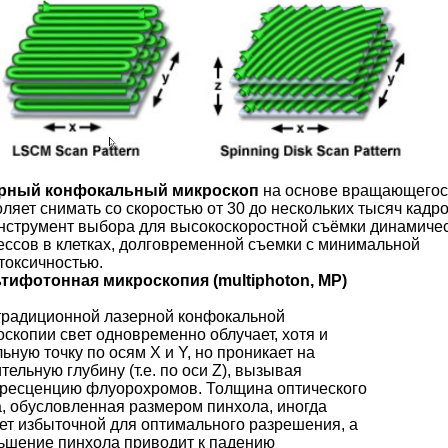
рный конфокальный микроскоп
на основе вращающегос
ляет снимать со скоростью от 30 до нескольких тысяч кадро
инструмент выбора для высокоскоростной съёмки динамиче
ессов в клетках, долговременной съемки с минимальной
токсичностью.
тифотонная микроскопия (multiphoton, MP)
традиционной лазерной конфокальной
скопии свет одновременно облучает, хотя и
ьную точку по осям X и Y, но проникает на
тельную глубину (т.е. по оси Z), вызывая
ресценцию флуорохромов. Толщина оптического
а, обусловленная размером пинхола, иногда
ет избыточной для оптимального разрешения, а
ьшение пинхола приводит к падению