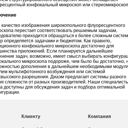
ресцентный конфокальный микроскоп или стереомикроскоп
ючение
а качество изображения широкопольного флуоресцентного
оскопа перестает соответствовать решаемым задачам,
едователю приходится обращаться к более сложным систем
р определяется задачами и бюджетом. Как правило,
иционного конфокального микроскопа достаточно для
шинства приложений. Если планируется дальнейшее
жнение задач, возможно, имеет смысл выбирать конфигура
окального микроскопа подороже, чем было бы достаточно, н
ожностью дополнения в дальнейшем необходимыми модул
лем мультифотонного возбуждения или системой
хвысокого разрешения. Диаэм предлагает системы разного
ня сложности от разных производителей. Наши специалист
да доступны для обсуждения задач и подбора оптимальной
игурации.
Клиенту
Компания