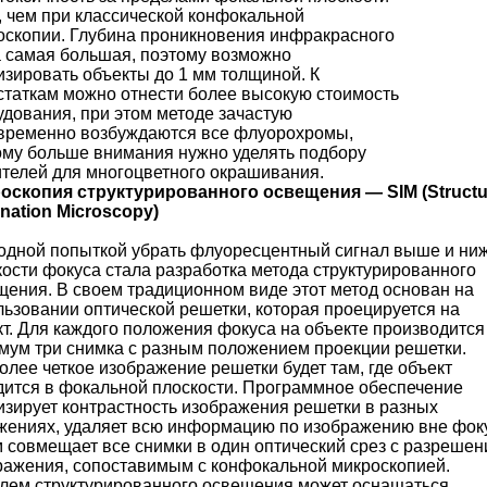
, чем при классической конфокальной
оскопии. Глубина проникновения инфракрасного
а самая большая, поэтому возможно
изировать объекты до 1 мм толщиной. К
статкам можно отнести более высокую стоимость
удования, при этом методе зачастую
временно возбуждаются все флуорохромы,
ому больше внимания нужно уделять подбору
ителей для многоцветного окрашивания.
оскопия структурированного освещения — SIM (Structu
ination Microscopy)
одной попыткой убрать флуоресцентный сигнал выше и ни
кости фокуса стала разработка метода структурированного
щения. В своем традиционном виде этот метод основан на
льзовании оптической решетки, которая проецируется на
кт. Для каждого положения фокуса на объекте производится
мум три снимка с разным положением проекции решетки.
лее четкое изображение решетки будет там, где объект
дится в фокальной плоскости. Программное обеспечение
изирует контрастность изображения решетки в разных
жениях, удаляет всю информацию по изображению вне фок
м совмещает все снимки в один оптический срез с разреше
ражения, сопоставимым с конфокальной микроскопией.
лем структурированного освещения может оснащаться