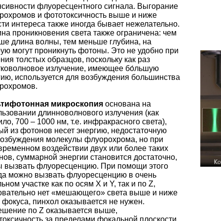
нсивности флуоресцентного сигнала. Выгорание
рохромов и фототоксичность выше и ниже
сти интереса также иногда бывает нежелательно.
ина проникновения света также ограничена: чем
ше длина волны, тем меньше глубина, на
рую могут проникнуть фотоны. Это не удобно при
ния толстых образцов, поскольку как раз
тковолновое излучение, имеющее бо́льшую
гию, используется для возбуждения большинства
рохромов.
тифотонная микроскопия
основана на
льзовании длинноволнового излучения (как
ло, 700 – 1000 нм, т.е. инфракрасного света),
ый из фотонов несет энергию, недостаточную
возбуждения молекулы флуорохрома, но при
временном воздействии двух или более таких
нов, суммарной энергии становится достаточно,
ы вызвать флуоресценцию. При помощи этого
да можно вызвать флуоресценцию в очень
ьном участке как по осям X и Y, так и по Z,
овательно нет «мешающего» света выше и ниже
 фокуса, пинхол оказывается не нужен.
ешение по Z оказывается выше,
токсичность за пределами фокальной плоскости