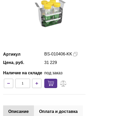
Красноярск
О компании
Новости
Блог
BS-010406-KK
Артикул
Производители
Цена, руб.
31 229
Партнеры
Наличие на складе
под заказ
Технический сервис
Доставка и оплата
Контакты
Описание
Оплата и доставка