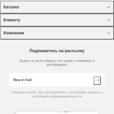
Каталог
Спецпредложения
Клиенту
Оборудование, приборы
Лекторий Диаэм
Компания
Пластик, стекло, принадлежности
Доставка и оплата
Химические реактивы, препараты, наборы
О компании
Технический сервис
Предметный указатель
Подпишитесь на рассылку
Новости
Мобильное приложение
Библиотека
Партнеры
Будьте в числе первых, кто узнает о новинках и
Производители
распродажах
Блог
Видео
Контакты
Вопрос-ответ
Нажимая кнопку, Вы соглашаетесь с условиями оферты и
политикой конфиденциальности