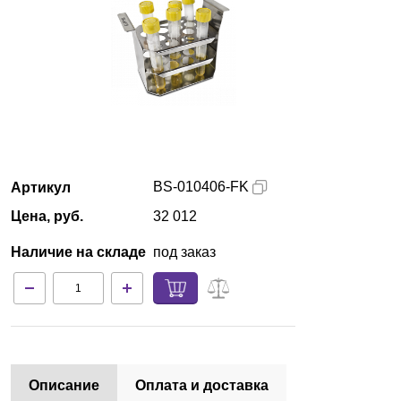
Красноярск
О компании
Новости
Блог
BS-010406-FK
Артикул
Производители
Цена, руб.
32 012
Партнеры
Наличие на складе
под заказ
Технический сервис
Доставка и оплата
Контакты
Описание
Оплата и доставка