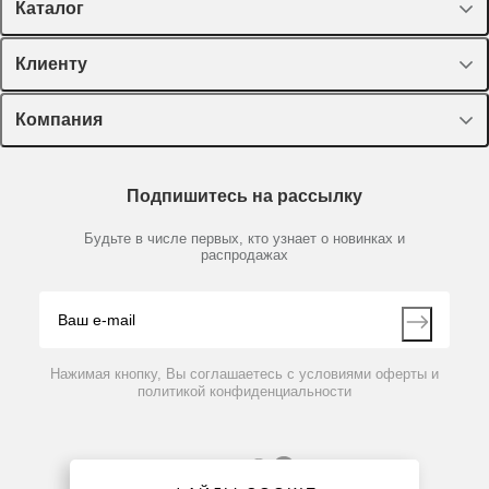
Каталог
Спецпредложения
Клиенту
Оборудование, приборы
Лекторий Диаэм
Компания
Пластик, стекло, принадлежности
Доставка и оплата
Химические реактивы, препараты, наборы
О компании
Технический сервис
Предметный указатель
Подпишитесь на рассылку
Новости
Мобильное приложение
Библиотека
Партнеры
Будьте в числе первых, кто узнает о новинках и
Производители
распродажах
Блог
Видео
Контакты
Вопрос-ответ
Нажимая кнопку, Вы соглашаетесь с условиями оферты и
политикой конфиденциальности