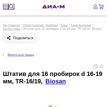
Спецпредложения
На главную
/
Оборудование, приборы
/
Бани
/
Бани водяные
/
Аксессуары
/
Штатив для 16 пробирок d 16-19 мм, TR-16/19, Biosan
Оборудование, приборы
Поделиться
Расходные материалы, пластик, стекло
Химические реактивы, препараты, наборы
Вернуться назад
Предметный указатель
Штатив для 16 пробирок d 16-19
Библиотека
мм, TR-16/19,
Biosan
Войти
Сравнение