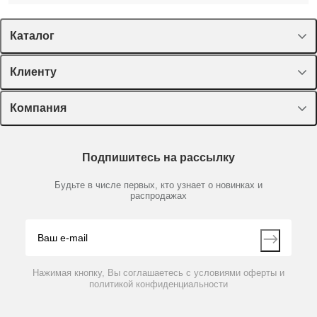
Каталог
Спецпредложения
Клиенту
Оборудование, приборы
Лекторий Диаэм
Компания
Пластик, стекло, принадлежности
Доставка и оплата
Химические реактивы, препараты, наборы
О компании
Технический сервис
Предметный указатель
Подпишитесь на рассылку
Новости
Мобильное приложение
Библиотека
Партнеры
Будьте в числе первых, кто узнает о новинках и
Производители
распродажах
Блог
Видео
Контакты
Вопрос-ответ
Нажимая кнопку, Вы соглашаетесь с условиями оферты и
политикой конфиденциальности