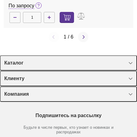
По запросу
1
/
6
Каталог
Спецпредложения
Клиенту
Оборудование, приборы
Лекторий Диаэм
Компания
Пластик, стекло, принадлежности
Доставка и оплата
Химические реактивы, препараты, наборы
О компании
Технический сервис
Предметный указатель
Подпишитесь на рассылку
Новости
Мобильное приложение
Библиотека
Партнеры
Будьте в числе первых, кто узнает о новинках и
Производители
распродажах
Блог