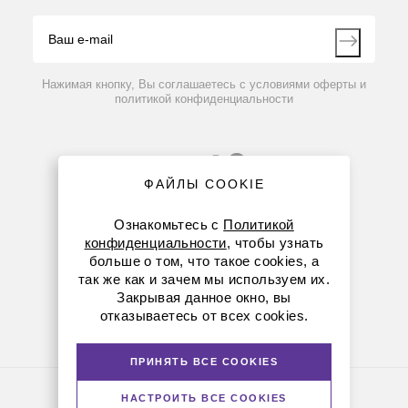
Видео
Контакты
Вопрос-ответ
Нажимая кнопку, Вы соглашаетесь с условиями оферты и
политикой конфиденциальности
ФАЙЛЫ COOKIE
Ознакомьтесь с
Политикой
конфиденциальности
, чтобы узнать
больше о том, что такое cookies, а
8 (800) 234-05-08
так же как и зачем мы используем их.
Закрывая данное окно, вы
+7 (923) 303-01-52
отказываетесь от всех cookies.
krsk@dia-m.ru
ПРИНЯТЬ ВСЕ COOKIES
Политика конфиденциальности
НАСТРОИТЬ ВСЕ COOKIES