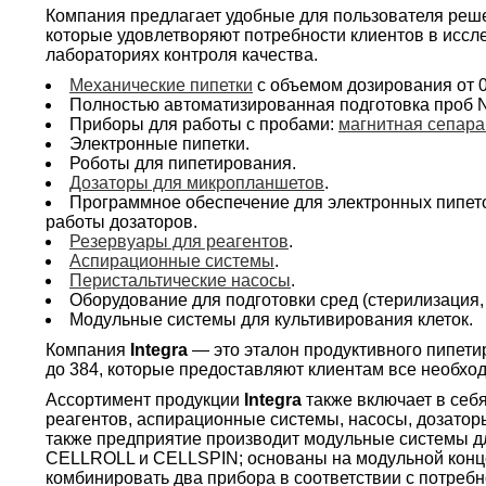
Компания предлагает удобные для пользователя реше
которые удовлетворяют потребности клиентов в иссле
лабораториях контроля качества.
Механические пипетки
с объемом дозирования от 0,
Полностью автоматизированная подготовка проб 
Приборы для работы с пробами:
магнитная сепара
Электронные пипетки.
Роботы для пипетирования.
Дозаторы для микропланшетов
.
Программное обеспечение для электронных пипето
работы дозаторов.
Резервуары для реагентов
.
Аспирационные системы
.
Перистальтические насосы
.
Оборудование для подготовки сред (стерилизация,
Модульные системы для культивирования клеток.
Компания
Integra
— это эталон продуктивного пипети
до 384, которые предоставляют клиентам все необхо
Ассортимент продукции
Integra
также включает в себ
реагентов, аспирационные системы, насосы, дозаторы
также предприятие производит модульные системы дл
CELLROLL и CELLSPIN; основаны на модульной концеп
комбинировать два прибора в соответствии с потребн