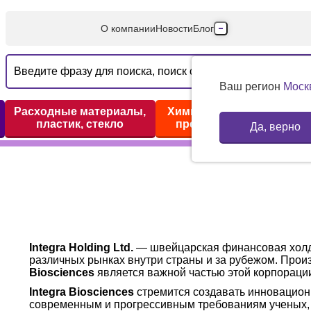
О компании
Новости
Блог
Производители
Партнеры
Ваш регион
Моск
Технический серв
Расходные материалы,
Химические реактивы,
пластик, стекло
препараты, наборы
Да, верно
Доставка и оплата
Контакты
Integra Holding Ltd.
— швейцарская финансовая холд
различных рынках внутри страны и за рубежом. Про
Biosciences
является важной частью этой корпораци
Integra Biosciences
стремится создавать инновацион
современным и прогрессивным требованиям ученых, 