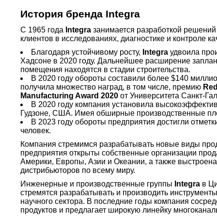
История бренда Integra
С 1965 года
Integra
занимается разработкой решений 
клиентов в исследованиях, диагностике и контроле ка
Благодаря устойчивому росту,
Integra
удвоила прои
Хадсоне в 2020 году. Дальнейшее расширение запла
помещения находятся в стадии строительства.
В 2020 году обороты составили более $140 милли
получила множество наград, в том числе, премию
Red
Manufacturing Award 2020
от Университета Санкт-Га
В 2020 году компания установила высокоэффектив
Гудзоне, США. Имея обширные производственные пло
В 2023 году обороты предприятия достигли отметк
человек.
Компания стремимся разрабатывать новые виды проду
предприятия открыты собственные организации прод
Америки, Европы, Азии и Океании, а также выстроен
дистрибьюторов по всему миру.
Инженерные и производственные группы
Integra
в Ци
стремятся разрабатывать и производить инструмент
научного сектора. В последние годы компания сосре
продуктов и предлагает широкую линейку многокана