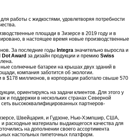
для работы с жидкостями, удовлетворяя потребности
чества.
зводственные площади в Зизерсе в 2019 году и в
нировано, в настоящее время новые производственные
онов. За последние годы
Integra
значительно выросла и
 Dot Award
за дизайн продукции и премию
Swiss
ллена.
ные солнечные батареи на крышах двух зданий в
щади, компания заботится об экологии.
и в $178 миллионов, в корпорации работало свыше 570
кции, ориентируясь на задачи клиентов. Для этого у
аж и поддержки в нескольких странах Северной
а сеть высококвалифицированных партнеров-
зерсе, Швейцария, и Гудзоне, Нью-Хэмпшир, США,
ы и расходные материалы выдающегося качества для
доточились на дополнении своего ассортимента
льных настольных пипеточных платформ.