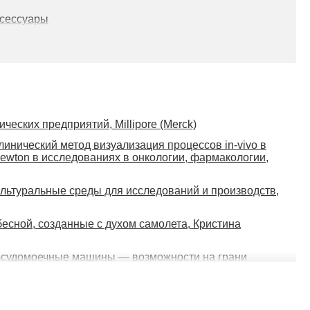
ксессуары
ческих предприятий, Millipore (Merck)
линический метод визуализация процессов in-vivo в
wton в исследованиях в онкологии, фармакологии,
льтуральные среды для исследований и производств,
анение
есной, созданные с духом самолета, Кристина
 штаммы микроорганизмов
осудомоечные машины — возможности на грани
авки
 условиях санкций: часть 3
 для культуральных сред