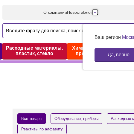
О компании
Новости
Блог
Производители
Партнеры
Ваш регион
Моск
Технический серв
Расходные материалы,
Химические реактивы,
пластик, стекло
препараты, наборы
Да, верно
Доставка и оплата
Контакты
Все товары
Оборудование, приборы
Расходные м
Реактивы по алфавиту