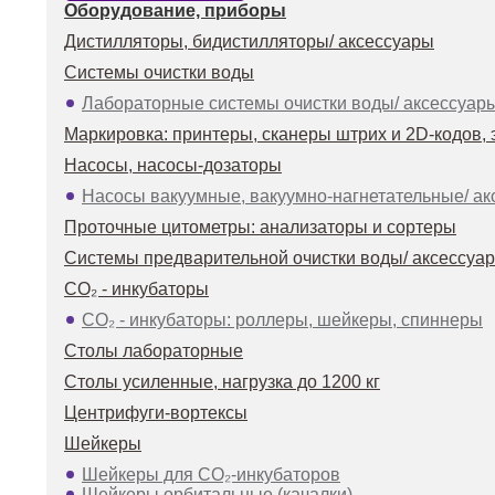
Оборудование, приборы
Дистилляторы, бидистилляторы/ аксессуары
Системы очистки воды
Лабораторные системы очистки воды/ аксессуар
Маркировка: принтеры, сканеры штрих и 2D-кодов, 
Насосы, насосы-дозаторы
Насосы вакуумные, вакуумно-нагнетательные/ а
Проточные цитометры: анализаторы и сортеры
Системы предварительной очистки воды/ аксессуа
СО₂ - инкубаторы
СО₂ - инкубаторы: роллеры, шейкеры, спиннеры
Столы лабораторные
Столы усиленные, нагрузка до 1200 кг
Центрифуги-вортексы
Шейкеры
Шейкеры для СО₂-инкубаторов
Шейкеры орбитальные (качалки)