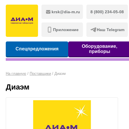
krsk@dia-m.ru
8 (800) 234-05-08
Приложение
Наш Telegram
Оборудование,
Спецпредложения
приборы
На главную
/
Поставщики
/
Диаэм
Диаэм