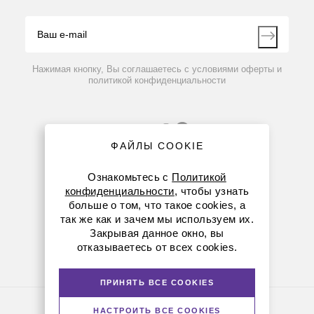
Видео
Контакты
Вопрос-ответ
Нажимая кнопку, Вы соглашаетесь с условиями оферты и
политикой конфиденциальности
ФАЙЛЫ COOKIE
Ознакомьтесь с
Политикой
конфиденциальности
, чтобы узнать
больше о том, что такое cookies, а
8 (800) 234-05-08
так же как и зачем мы используем их.
Закрывая данное окно, вы
+7 (923) 303-01-52
отказываетесь от всех cookies.
krsk@dia-m.ru
ПРИНЯТЬ ВСЕ COOKIES
Политика конфиденциальности
НАСТРОИТЬ ВСЕ COOKIES