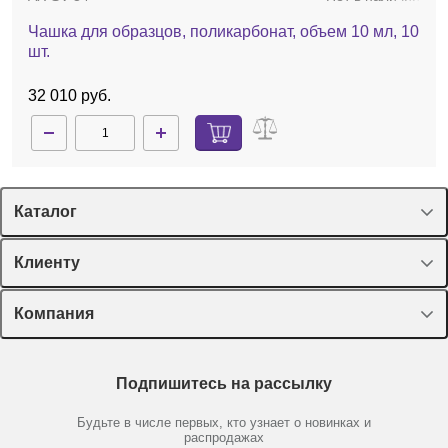
Чашка для образцов, поликарбонат, объем 10 мл, 10
шт.
32 010 руб.
Каталог
Спецпредложения
Клиенту
Оборудование, приборы
Лекторий Диаэм
Компания
Пластик, стекло, принадлежности
Доставка и оплата
Химические реактивы, препараты, наборы
О компании
Технический сервис
Предметный указатель
Подпишитесь на рассылку
Новости
Мобильное приложение
Библиотека
Партнеры
Будьте в числе первых, кто узнает о новинках и
Производители
распродажах
Блог