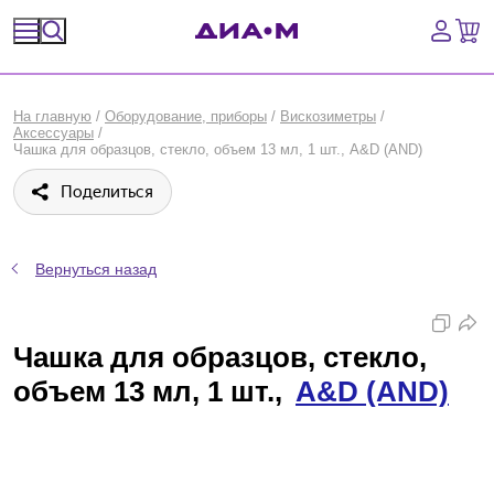
Спецпредложения
На главную
/
Оборудование, приборы
/
Вискозиметры
/
Аксессуары
/
Оборудование, приборы
Чашка для образцов, стекло, объем 13 мл, 1 шт., A&D (AND)
Поделиться
Расходные материалы, пластик, стекло
Химические реактивы, препараты, наборы
Вернуться назад
Предметный указатель
Чашка для образцов, стекло,
Библиотека
объем 13 мл, 1 шт.,
A&D (AND)
Войти
Сравнение