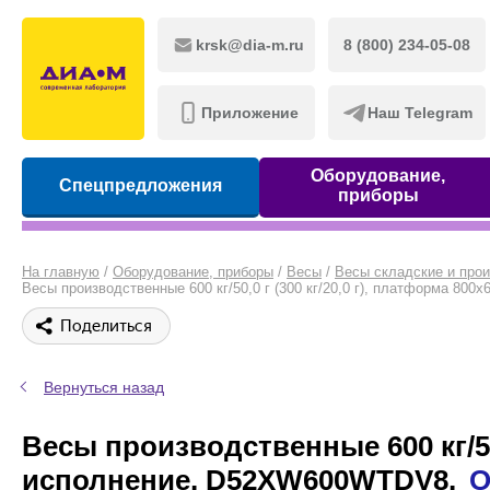
krsk@dia-m.ru
8 (800) 234-05-08
Приложение
Наш Telegram
Оборудование,
Спецпредложения
приборы
На главную
/
Оборудование, приборы
/
Весы
/
Весы складские и про
Весы производственные 600 кг/50,0 г (300 кг/20,0 г), платформа 8
Поделиться
Вернуться назад
Весы производственные 600 кг/50,
исполнение, D52XW600WTDV8,
O