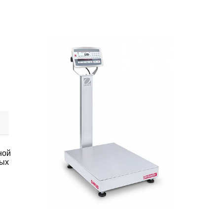
ной
ных