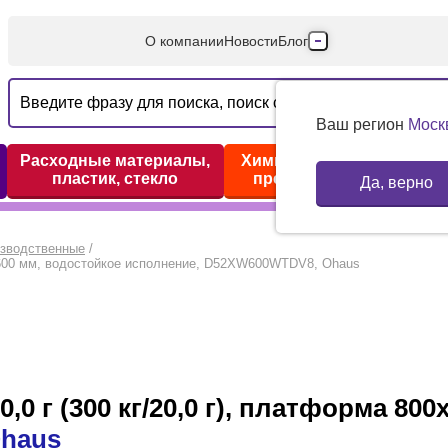
О компании
Новости
Блог
Производители
Партнеры
Ваш регион
Моск
Технический серв
Расходные материалы,
Химические реактивы,
пластик, стекло
препараты, наборы
Да, верно
Доставка и оплата
Контакты
изводственные
/
00х600 мм, водостойкое исполнение, D52XW600WTDV8, Ohaus
0 г (300 кг/20,0 г), платформа 80
haus