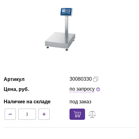
Красноярск
О компании
Новости
Блог
Производители
30080330
Артикул
Партнеры
по запросу
Цена, руб.
Наличие на складе
под заказ
Технический сервис
Доставка и оплата
Контакты