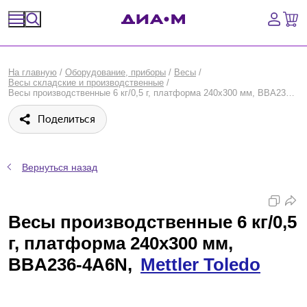
Спецпредложения
На главную
/
Оборудование, приборы
/
Весы
/
Весы складские и производственные
/
Оборудование, приборы
Весы производственные 6 кг/0,5 г, платформа 240х300 мм, BBA236-4A6N, Mettler Toledo
Поделиться
Расходные материалы, пластик, стекло
Химические реактивы, препараты, наборы
Вернуться назад
Предметный указатель
Весы производственные 6 кг/0,5
Библиотека
г, платформа 240х300 мм,
Войти
BBA236-4A6N,
Mettler Toledo
Сравнение