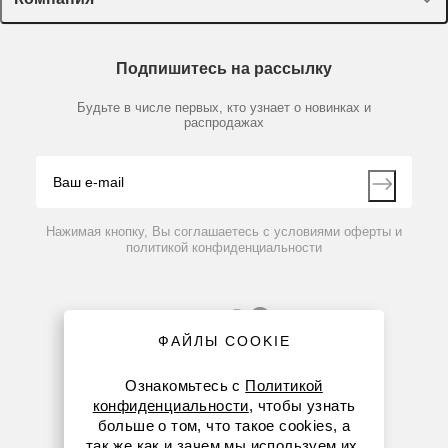
Пластик, стекло, принадлежности
Доставка и оплата
Химические реактивы, препараты, наборы
О компании
Технический сервис
Предметный указатель
Подпишитесь на рассылку
Новости
Мобильное приложение
Библиотека
Партнеры
Будьте в числе первых, кто узнает о новинках и
Производители
распродажах
Блог
Видео
Контакты
Вопрос-ответ
Нажимая кнопку, Вы соглашаетесь с условиями оферты и
политикой конфиденциальности
ФАЙЛЫ COOKIE
Ознакомьтесь с
Политикой
конфиденциальности
, чтобы узнать
больше о том, что такое cookies, а
8 (800) 234-05-08
так же как и зачем мы используем их.