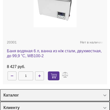
Весы поддерживают следующие
30045641
Нет в наличии
режимы взвешивания:
Принтер матричный SF40A
простое взвешивание;
подсчет количества предметов;
процентное взвешивание;
20301
Нет в наличии
контрольное взвешивание;
69 131 руб.
суммирование;
Баня водяная 6 л, ванна из н/ж стали, двухместная,
фиксация показаний дисплея;
до 99,9 °C, WB100-2
динамическое взвешивание;
8 427 руб.
мольное взвешивание;
взвешивание животных.
Модель STX222:
Каталог
наибольший предел взвешивания, г — 220;
дискретность, г — 0,01;
Спецпредложения
диаметр чаши, мм — 120;
Клиенту