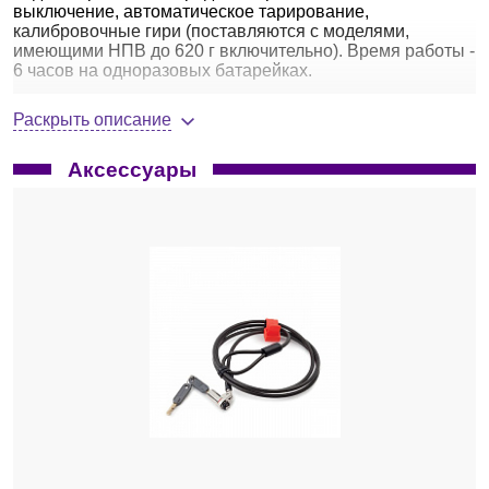
выключение, автоматическое тарирование,
калибровочные гири (поставляются с моделями,
имеющими НПВ до 620 г включительно). Время работы -
6 часов на одноразовых батарейках.
Раскрыть описание
Весы серии STX
Аксессуары
Сенсорный дисплей 4,3” с подсветкой;
русифицированное меню;
управление 4 кнопками;
защита от перегрузки и ударостойкая подставка
платформы;
платформа из нержавеющей стали;
оригинальный защитный кожух
Scout
(только
модели с дискретностью 1 мг), имеет легко
снимаемую верхнюю крышку;
переключатель блокировки меню и калибровки;
нескользящие регулируемые опоры;
пузырьковый уровень;
автоматическое тарирование;
индикатор разряда батареи;