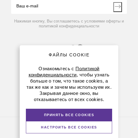
Контакты
Вопрос-ответ
Нажимая кнопку, Вы соглашаетесь с условиями оферты и
политикой конфиденциальности
ФАЙЛЫ COOKIE
Ознакомьтесь с
Политикой
конфиденциальности
, чтобы узнать
больше о том, что такое cookies, а
8 (800) 234-05-08
так же как и зачем мы используем их.
Закрывая данное окно, вы
+7 (923) 303-01-52
отказываетесь от всех cookies.
krsk@dia-m.ru
ПРИНЯТЬ ВСЕ COOKIES
Политика конфиденциальности
НАСТРОИТЬ ВСЕ COOKIES
© Диаэм, 1988 — 2026. Все права защищены
Версия для печати