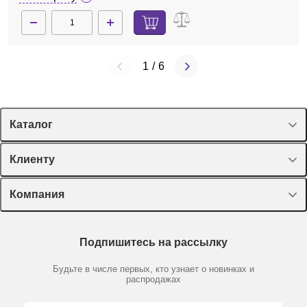
1
/
6
Каталог
Спецпредложения
Клиенту
Оборудование, приборы
Лекторий Диаэм
Компания
Пластик, стекло, принадлежности
Доставка и оплата
Химические реактивы, препараты, наборы
О компании
Технический сервис
Предметный указатель
Подпишитесь на рассылку
Новости
Мобильное приложение
Библиотека
Партнеры
Будьте в числе первых, кто узнает о новинках и
Производители
распродажах
Блог
Видео