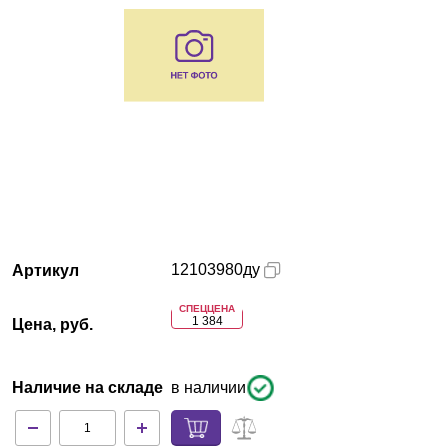
Красноярск
О компании
Новости
Блог
Производители
12103980ду
Артикул
Партнеры
СПЕЦЦЕНА
1 384
Цена, руб.
Технический сервис
Доставка и оплата
Наличие на складе
в наличии
Контакты