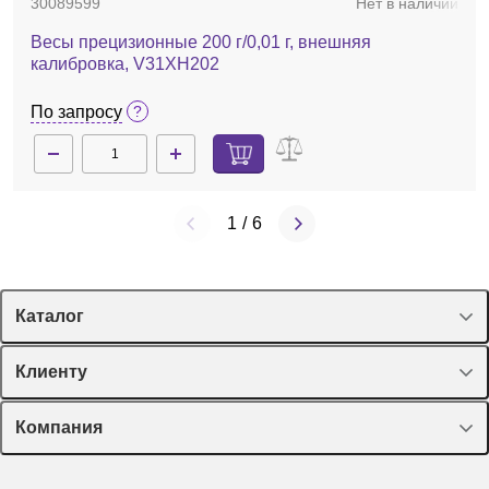
30089599
Нет в наличии
Весы прецизионные 200 г/0,01 г, внешняя
калибровка, V31XH202
По запросу
1
/
6
Каталог
Спецпредложения
Клиенту
Оборудование, приборы
Лекторий Диаэм
Компания
Пластик, стекло, принадлежности
Доставка и оплата
Химические реактивы, препараты, наборы
О компании
Технический сервис