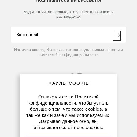
Новости
Мобильное приложение
Библиотека
Партнеры
Будьте в числе первых, кто узнает о новинках и
Производители
распродажах
Блог
Видео
Контакты
Вопрос-ответ
Нажимая кнопку, Вы соглашаетесь с условиями оферты и
политикой конфиденциальности
ФАЙЛЫ COOKIE
Ознакомьтесь с
Политикой
конфиденциальности
, чтобы узнать
больше о том, что такое cookies, а
8 (800) 234-05-08
так же как и зачем мы используем их.
Закрывая данное окно, вы
+7 (923) 303-01-52
отказываетесь от всех cookies.
krsk@dia-m.ru