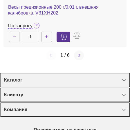
Весы прецизионные 200 г/0,01 г, внешняя
калибровка, V31XH202
По запросу
1
/
6
Каталог
Спецпредложения
Клиенту
Оборудование, приборы
Лекторий Диаэм
Компания
Пластик, стекло, принадлежности
Доставка и оплата
Химические реактивы, препараты, наборы
О компании
Технический сервис
Предметный указатель
Подпишитесь на рассылку