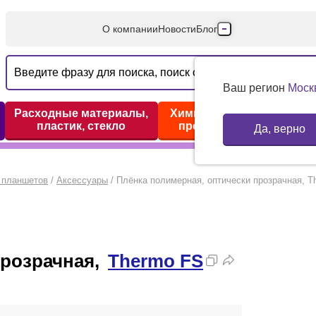
О компании
Новости
Блог
Производители
Партнеры
Ваш регион
Моск
Технический серв
Расходные материалы,
Химические реактивы,
пластик, стекло
препараты, наборы
Да, верно
Доставка и оплата
Контакты
 планшетов
/
Аксессуары
/
Плёнка полимерная, оптически прозрачная, T
прозрачная,
Thermo FS