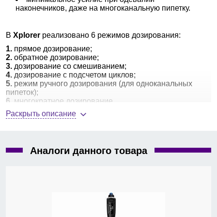
наконечников, даже на многоканальную пипетку.
В
Xplorer
реализовано 6 режимов дозирования:
1.
прямое дозирование;
2.
обратное дозирование;
3.
дозирование со смешиванием;
4.
дозирование с подсчетом циклов;
5.
режим ручного дозирования (для одноканальных
пипеток);
6.
многократное дозирование.
Раскрыть описание
В этой серии выпускаются:
одноканальные пипетки
Xplorer
переменного
объема от 0,5 до 10000 мкл;
Аналоги данного товара
8-канальные пипетки
Xplorer
переменного
объема от 0,5 до 1200 мкл;
12-канальные пипетки
Xplorer
переменного
объема от 0,5 до 300 мкл.