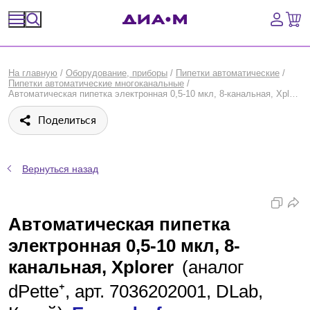
Спецпредложения
На главную
/
Оборудование, приборы
/
Пипетки автоматические
/
Пипетки автоматические многоканальные
/
Оборудование, приборы
Автоматическая пипетка электронная 0,5-10 мкл, 8-канальная, Xplorer, Eppendorf
Поделиться
Расходные материалы, пластик, стекло
Химические реактивы, препараты, наборы
Вернуться назад
Предметный указатель
Автоматическая пипетка
Библиотека
электронная 0,5-10 мкл, 8-
Войти
канальная, Xplorer
(аналог
dPette⁺, арт. 7036202001, DLab,
Сравнение