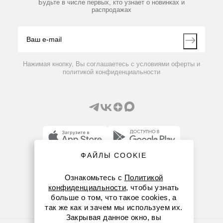
Будьте в числе первых, кто узнает о новинках и
Производители
распродажах
Блог
Видео
Контакты
Вопрос-ответ
Нажимая кнопку, Вы соглашаетесь с условиями оферты и
политикой конфиденциальности
ФАЙЛЫ COOKIE
8 (800) 234-05-08
Ознакомьтесь с
Политикой
+7 (923) 303-01-52
конфиденциальности
, чтобы узнать
больше о том, что такое cookies, а
krsk@dia-m.ru
так же как и зачем мы используем их.
Закрывая данное окно, вы