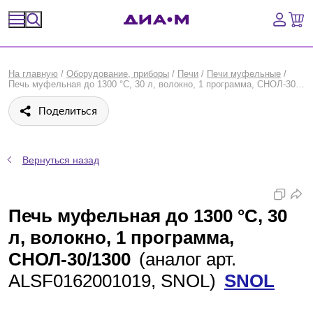
Спецпредложения
На главную
/
Оборудование, приборы
/
Печи
/
Печи муфельные
/
Печь муфельная до 1300 °С, 30 л, волокно, 1 программа, СНОЛ-30/1300, SNOL
Оборудование, приборы
Поделиться
Расходные материалы, пластик, стекло
Химические реактивы, препараты, наборы
Вернуться назад
Предметный указатель
Печь муфельная до 1300 °С, 30
Библиотека
л, волокно, 1 программа,
СНОЛ-30/1300
(аналог арт.
Войти
ALSF0162001019, SNOL)
SNOL
Сравнение