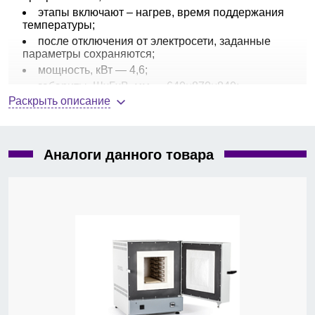
этапы включают – нагрев, время поддержания
температуры;
после отключения от электросети, заданные
параметры сохраняются;
мощность, кВт — 4,6;
габариты, ШхГхВ, мм — 640×870×840;
Раскрыть описание
вес, кг — 120.
Комплект поставки:
печь муфельная
СНОЛ-30/1300
, 2
подовые керамические плиты.
Аналоги данного товара
Опции:
вытяжка, смотровое окно диам. 35 мм. (по
запросу).