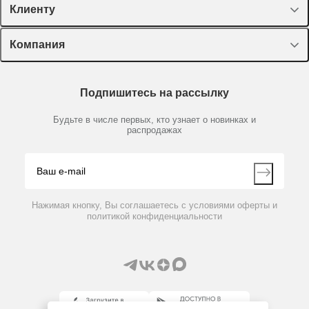
Спецпредложения
Клиенту
Оборудование, приборы
Лекторий Диаэм
Компания
Пластик, стекло, принадлежности
Доставка и оплата
Химические реактивы, препараты, наборы
О компании
Технический сервис
Предметный указатель
Подпишитесь на рассылку
Новости
Мобильное приложение
Библиотека
Партнеры
Будьте в числе первых, кто узнает о новинках и
Производители
распродажах
Блог
Видео
Контакты
Вопрос-ответ
Нажимая кнопку, Вы соглашаетесь с условиями оферты и
политикой конфиденциальности