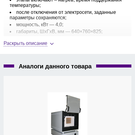
температуры;
после отключения от электросети, заданные
параметры сохраняются;
мощность, кВт — 4,0;
габариты, ШхГхВ, мм — 640×760×825;
вес, кг — 134.
Раскрыть описание
Комплект поставки:
печь муфельная
СНОЛ-12/1100
, 2
подовые керамические плиты.
Опции:
вытяжка, смотровое окно диам. 35 мм. (по
Аналоги данного товара
запросу).