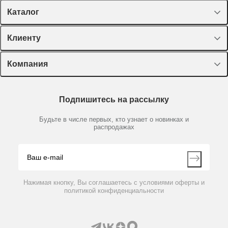
Каталог
Спецпредложения
Клиенту
Оборудование, приборы
Лекторий Диаэм
Компания
Пластик, стекло, принадлежности
Доставка и оплата
Химические реактивы, препараты, наборы
О компании
Технический сервис
Предметный указатель
Подпишитесь на рассылку
Новости
Мобильное приложение
Библиотека
Партнеры
Будьте в числе первых, кто узнает о новинках и
Производители
распродажах
Блог
Видео
Контакты
Вопрос-ответ
Нажимая кнопку, Вы соглашаетесь с условиями оферты и
политикой конфиденциальности