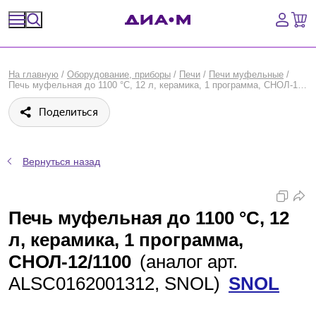
Спецпредложения
На главную
/
Оборудование, приборы
/
Печи
/
Печи муфельные
/
Печь муфельная до 1100 °С, 12 л, керамика, 1 программа, СНОЛ-12/1100, SNOL
Оборудование, приборы
Поделиться
Расходные материалы, пластик, стекло
Химические реактивы, препараты, наборы
Вернуться назад
Предметный указатель
Печь муфельная до 1100 °С, 12
Библиотека
л, керамика, 1 программа,
СНОЛ-12/1100
(аналог арт.
Войти
ALSC0162001312, SNOL)
SNOL
Сравнение