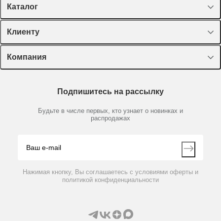
Каталог
Спецпредложения
Клиенту
Оборудование, приборы
Лекторий Диаэм
Компания
Пластик, стекло, принадлежности
Доставка и оплата
Химические реактивы, препараты, наборы
О компании
Технический сервис
Предметный указатель
Подпишитесь на рассылку
Новости
Мобильное приложение
Библиотека
Партнеры
Будьте в числе первых, кто узнает о новинках и
Производители
распродажах
Блог
Видео
Контакты
Вопрос-ответ
Нажимая кнопку, Вы соглашаетесь с условиями оферты и
политикой конфиденциальности