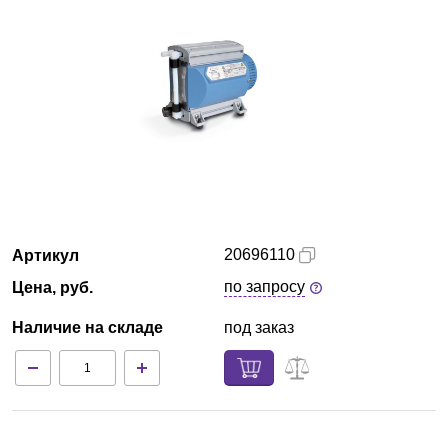
Красноярск
О компании
Новости
Блог
Производители
20696110
Артикул
Партнеры
по запросу
Цена, руб.
Наличие на складе
под заказ
Технический сервис
Доставка и оплата
Контакты