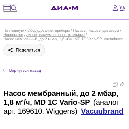
Спецпредложения
На главную
/
Оборудование, приборы
/
Насосы, насосы-дозаторы
/
Насосы вакуумные, вакуумно-нагнетательные
/
Оборудование, приборы
Насос мембранный, до 2 мбар, 1,8 м³/ч, MD 1C Vario-SP, Vacuubrand
Поделиться
Расходные материалы, пластик, стекло
Химические реактивы, препараты, наборы
Вернуться назад
Предметный указатель
Насос мембранный, до 2 мбар,
Библиотека
1,8 м³/ч, MD 1C Vario-SP
(аналог
Войти
арт. 169610, Wiggens)
Vacuubrand
Сравнение