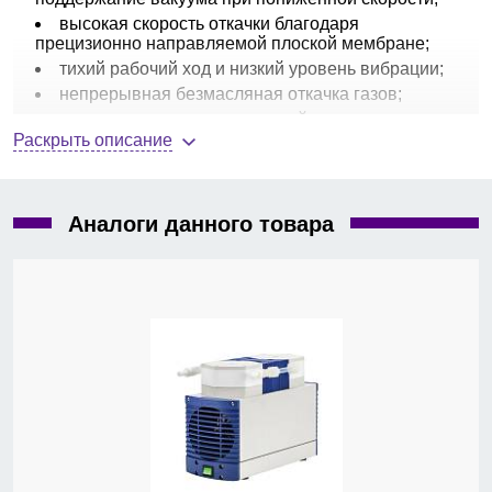
высокая скорость откачки благодаря
прецизионно направляемой плоской мембране;
тихий рабочий ход и низкий уровень вибрации;
непрерывная безмасляная откачка газов;
компактные размеры и малый вес;
Раскрыть описание
химический вариант — прижимной диск и
крышка головки насоса выполнены из
фторпластика, в середине литой пластиковой
детали — упрочняющий каркас; все части,
Аналоги данного товара
контактирующие с газом или паром сделаны из
химически стойких фторпластиков;
максимальная скорость откачки, м³/ч - 1,8;
-1
предельный вакуум (при 1500 мин
), мбар - 2,0;
число ступеней откачки - 3;
количество цилиндров - 4;
макс. давление на выходе (общее), бар - 1,1;
мощность электродвигателя, кВт - 64;
габариты, ДхШхВ, мм - 235х143х175;
вес, кг - 4,2.