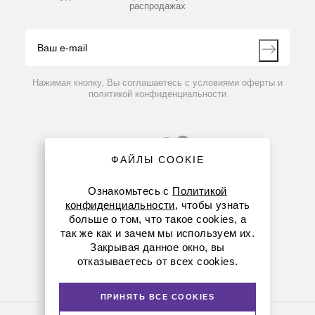
распродажах
Блог
Видео
Контакты
Вопрос-ответ
Нажимая кнопку, Вы соглашаетесь с условиями оферты и
политикой конфиденциальности
ФАЙЛЫ COOKIE
Ознакомьтесь с
Политикой
конфиденциальности
, чтобы узнать
больше о том, что такое cookies, а
8 (800) 234-05-08
так же как и зачем мы используем их.
Закрывая данное окно, вы
+7 (923) 303-01-52
отказываетесь от всех cookies.
krsk@dia-m.ru
ПРИНЯТЬ ВСЕ COOKIES