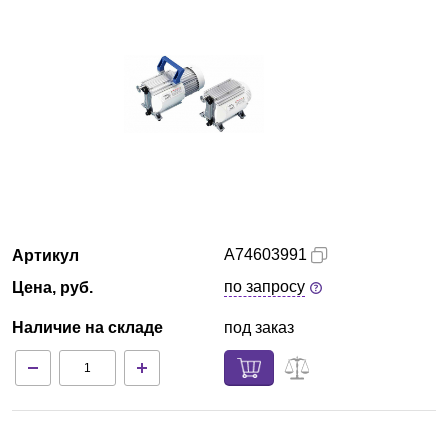
Красноярск
О компании
Новости
Блог
Производители
A74603991
Артикул
Партнеры
по запросу
Цена, руб.
Наличие на складе
под заказ
Технический сервис
Доставка и оплата
Контакты