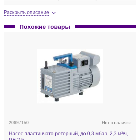
для 50 Гц, м³/ч — 0,6;
Раскрыть описание
для 60 Гц, м³/ч — 1,4;
предельное давление, мбар — до 2;
Похожие товары
максимальное давление на входе, бар — 1;
габариты В × Д × Ш, мм — 164 × 223 × 117;
вес, кг — 4,5.
20697150
Нет в наличии
Насос пластинчато-роторный, до 0,3 мбар, 2,3 м³/ч,
RE 2.5