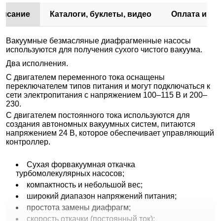
писание
Каталоги, буклеты, видео
Оплата и до
Вакуумные безмасляные диафрагменные насосы
используются для получения сухого чистого вакуума.
Два исполнения.
C двигателем переменного тока оснащены
переключателем типов питания и могут подключаться к
сети электропитания с напряжением 100–115 В и 200–
230.
C двигателем постоянного тока используются для
создания автономных вакуумных систем, питаются
напряжением 24 В, которое обеспечивает управляющий
контроллер.
Сухая форвакуумная откачка
турбомолекулярных насосов;
компактность и небольшой вес;
широкий диапазон напряжений питания;
простота замены диафрагм;
скорость откачки (постоянный ток):