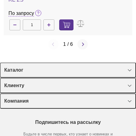
По запросу
1
/
6
Каталог
Спецпредложения
Клиенту
Оборудование, приборы
Лекторий Диаэм
Компания
Пластик, стекло, принадлежности
Доставка и оплата
Химические реактивы, препараты, наборы
О компании
Технический сервис
Предметный указатель
Подпишитесь на рассылку
Новости
Мобильное приложение
Библиотека
Партнеры
Будьте в числе первых, кто узнает о новинках и
Производители