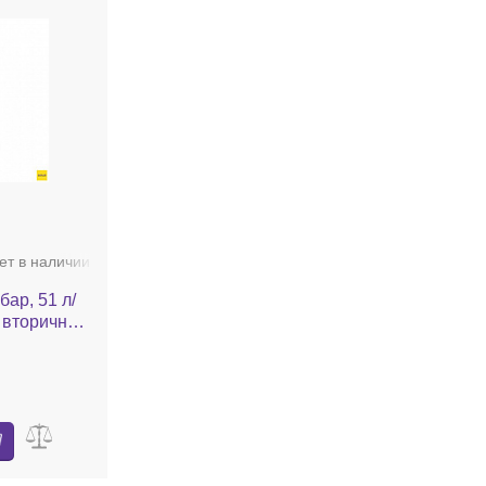
ет в наличии
ар, 51 л/
е вторичная
710