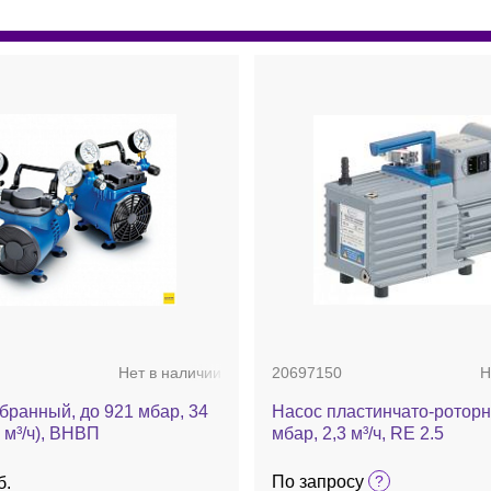
Нет в наличии
20697150
Н
бранный, до 921 мбар, 34
Насос пластинчато-роторн
4 м³/ч), ВНВП
мбар, 2,3 м³/ч, RE 2.5
По запросу
б.