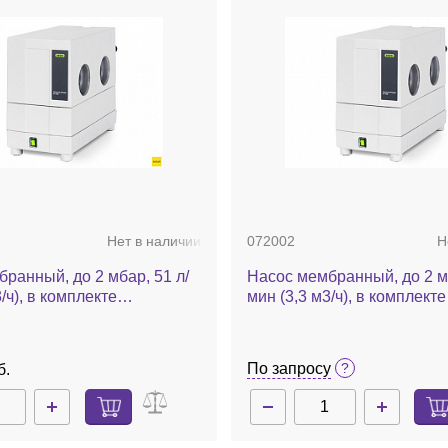
Нет в наличии
072002
Н
ранный, до 2 мбар, 51 л/
Насос мембранный, до 2 мб
/ч), в комплекте
мин (3,3 м3/ч), в комплект
конденсатор, V-710
охлаждаемая ловушка, V-
По запросу
б.