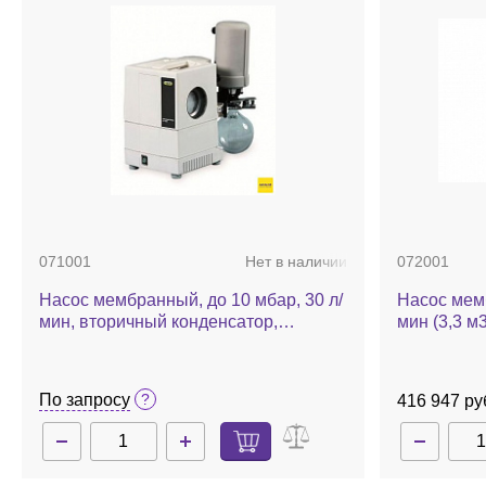
071001
Нет в наличии
072001
Насос мембранный, до 10 мбар, 30 л/
Насос мемб
мин, вторичный конденсатор,
мин (3,3 м3
приемная колба 500 мл, V-700
вторичный 
По запросу
416 947 ру