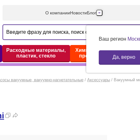
О компании
Новости
Блог
Производители
Партнеры
Ваш регион
Моск
Технический серв
Расходные материалы,
Химические реактивы,
пластик, стекло
препараты, наборы
Да, верно
Доставка и оплата
Контакты
сосы вакуумные, вакуумно-нагнетательные
/
Аксессуары
/
Вакуумный мо
i