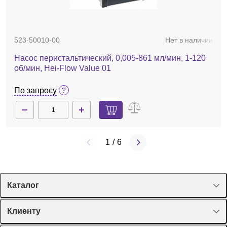
523-50010-00
Нет в наличии
Насос перистальтический, 0,005-861 мл/мин, 1-120
об/мин, Hei-Flow Value 01
По запросу
1
/
6
Каталог
Спецпредложения
Клиенту
Оборудование, приборы