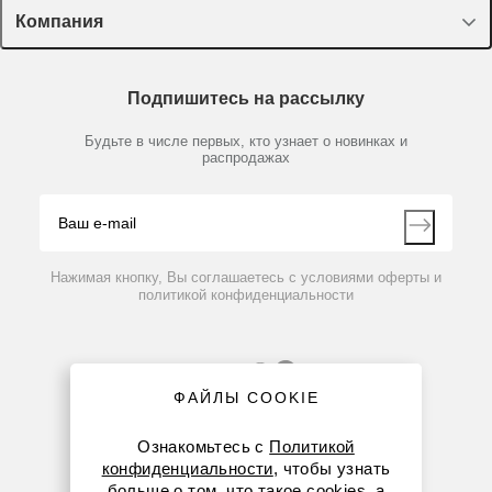
Лекторий Диаэм
Компания
Пластик, стекло, принадлежности
Доставка и оплата
Химические реактивы, препараты, наборы
О компании
Технический сервис
Предметный указатель
Подпишитесь на рассылку
Новости
Мобильное приложение
Библиотека
Партнеры
Будьте в числе первых, кто узнает о новинках и
Производители
распродажах
Блог
Видео
Контакты
Вопрос-ответ
Нажимая кнопку, Вы соглашаетесь с условиями оферты и
политикой конфиденциальности
ФАЙЛЫ COOKIE
Ознакомьтесь с
Политикой
конфиденциальности
, чтобы узнать
больше о том, что такое cookies, а