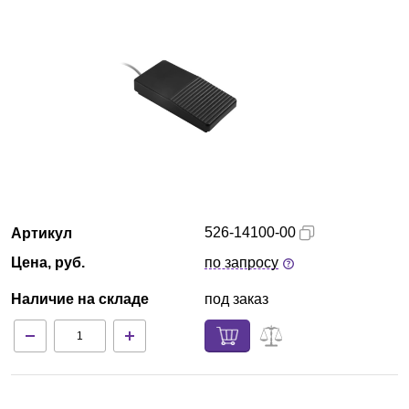
Красноярск
О компании
Новости
Блог
Производители
526-14100-00
Артикул
Партнеры
Цена, руб.
по запросу
Наличие на складе
под заказ
Технический сервис
Доставка и оплата
Контакты