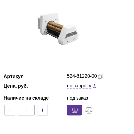
Красноярск
О компании
Новости
Блог
Производители
524-81220-00
Артикул
Партнеры
по запросу
Цена, руб.
Наличие на складе
под заказ
Технический сервис
Доставка и оплата
Контакты