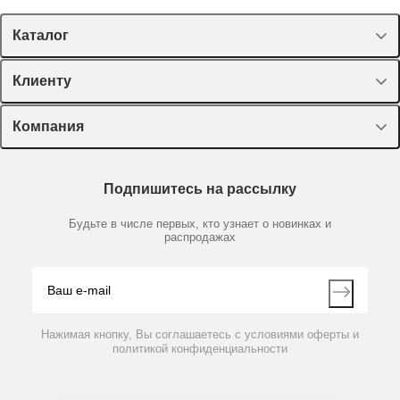
Каталог
Спецпредложения
Клиенту
Оборудование, приборы
Лекторий Диаэм
Компания
Пластик, стекло, принадлежности
Доставка и оплата
Химические реактивы, препараты, наборы
О компании
Технический сервис
Предметный указатель
Подпишитесь на рассылку
Новости
Мобильное приложение
Библиотека
Партнеры
Будьте в числе первых, кто узнает о новинках и
Производители
распродажах
Блог
Видео
Контакты
Вопрос-ответ
Нажимая кнопку, Вы соглашаетесь с условиями оферты и
политикой конфиденциальности