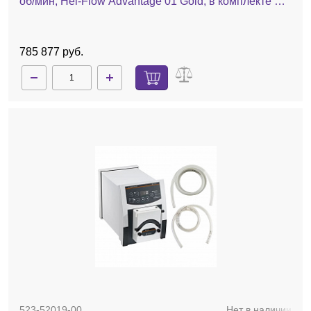
об/мин, Hei-Flow Advantage 01 Gold, в комплекте SP
quick 1,6, шланг Tygon
785 877 руб.
523-52019-00
Нет в наличии