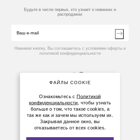
Мобильное приложение
Библиотека
Партнеры
Будьте в числе первых, кто узнает о новинках и
Производители
распродажах
Блог
Видео
Контакты
Вопрос-ответ
Нажимая кнопку, Вы соглашаетесь с условиями оферты и
политикой конфиденциальности
ФАЙЛЫ COOKIE
Ознакомьтесь с
Политикой
конфиденциальности
, чтобы узнать
больше о том, что такое cookies, а
8 (800) 234-05-08
так же как и зачем мы используем их.
Закрывая данное окно, вы
+7 (923) 303-01-52
отказываетесь от всех cookies.
krsk@dia-m.ru