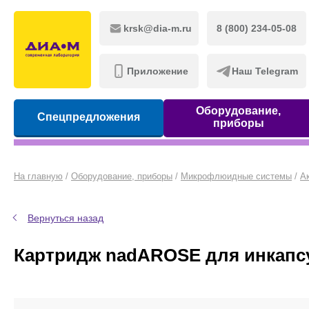
krsk@dia-m.ru
8 (800) 234-05-08
Приложение
Наш Telegram
Оборудование,
Спецпредложения
приборы
На главную
/
Оборудование, приборы
/
Микрофлюидные системы
/
А
Вернуться назад
Картридж nadAROSE для инкапс