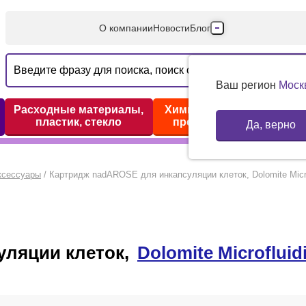
О компании
Новости
Блог
Производители
Партнеры
Ваш регион
Моск
Технический серв
Расходные материалы,
Химические реактивы,
пластик, стекло
препараты, наборы
Да, верно
Доставка и оплата
Контакты
ксессуары
/
Картридж nadAROSE для инкапсуляции клеток, Dolomite Micro
уляции клеток,
Dolomite Microfluid