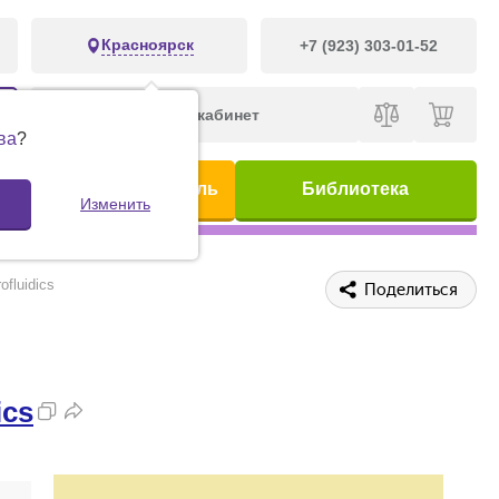
Красноярск
+7 (923) 303-01-52
Личный кабинет
ва
?
ис
Предметный указатель
Библиотека
Изменить
fluidics
Поделиться
ics