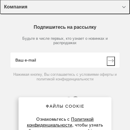
Лекторий Диаэм
Компания
Пластик, стекло, принадлежности
Доставка и оплата
Химические реактивы, препараты, наборы
О компании
Технический сервис
Предметный указатель
Подпишитесь на рассылку
Новости
Мобильное приложение
Библиотека
Партнеры
Будьте в числе первых, кто узнает о новинках и
Производители
распродажах
Блог
Видео
Контакты
Вопрос-ответ
Нажимая кнопку, Вы соглашаетесь с условиями оферты и
политикой конфиденциальности
ФАЙЛЫ COOKIE
Ознакомьтесь с
Политикой
конфиденциальности
, чтобы узнать