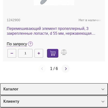
1242900
Нет в наличии
Перемешивающий элемент пропеллерный, 3
закрепленные лопасти, d 55 мм, нержавеющая
сталь, R 1401
По запросу
1
/
6
Каталог
Спецпредложения
Клиенту
Оборудование, приборы