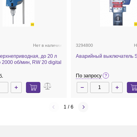
Нет в наличии
3294800
Н
ерхнеприводная, до 20 л
Аварийный выключатель S
 2000 об/мин, RW 20 digital
По запросу
б.
1
/
6