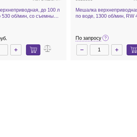
ерхнеприводная, до 100 л
Мешалка верхнеприводная
о 530 об/мин, со съемным
по воде, 1300 об/мин, RW 47
Eurostar 200 control P4
комплект
По запросу
уб.