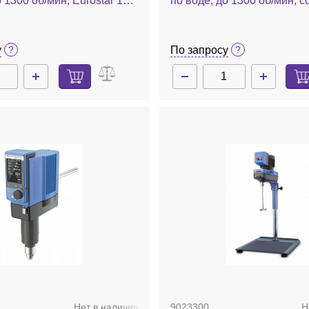
 об/мин, Eurostar 100
по воде, до 1300 об/мин, 
дисплеем, Eurostar 100 con
у
По запросу
Нет в наличии
9023300
Н