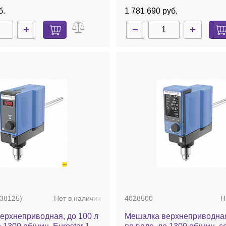
б.
1 781 690 руб.
38125)
Нет в наличии
4028500
Н
ерхнеприводная, до 100 л
Мешалка верхнеприводная