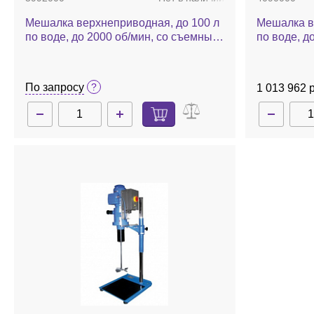
Мешалка верхнеприводная, до 100 л
Мешалка в
по воде, до 2000 об/мин, со съемным
по воде, д
дисплеем, Eurostar 200 control
дисплеем, 
По запросу
1 013 962 р