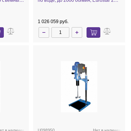
со съемным
по воде, до 2000 об/мин, Eurostar 200
trol
digital
1 026 059 руб.
ет в наличии
U098950
Нет в наличии