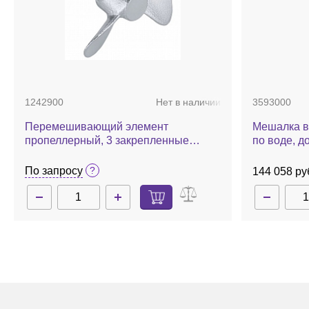
1242900
Нет в наличии
3593000
Перемешивающий элемент
Мешалка в
пропеллерный, 3 закрепленные
по воде, до
лопасти, d 55 мм, нержавеющая
сталь, R 1401
По запросу
144 058 ру