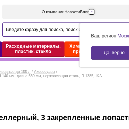
О компании
Новости
Блог
Производители
Партнеры
Ваш регион
Моск
Технический серв
Расходные материалы,
Химические реактивы,
пластик, стекло
препараты, наборы
Да, верно
Доставка и оплата
Контакты
иводные до 100 л
/
Аксессуары
/
 140 мм, длина 550 мм, нержавеющая сталь, R 1385, IKA
лерный, 3 закрепленные лопасти,