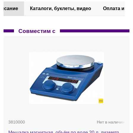
писание
Каталоги, буклеты, видео
Оплата и до
Совместим с
3810000
Нет в наличии
Мешалка магнитная, объём по воде 20 л, диаметр