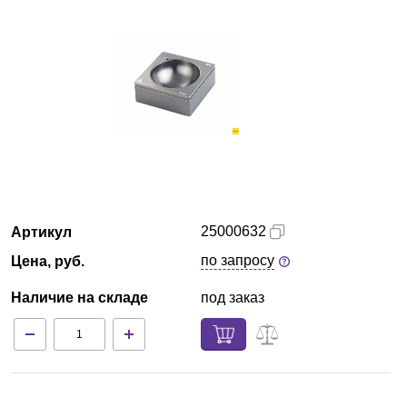
Красноярск
О компании
Новости
Блог
Производители
25000632
Артикул
Партнеры
по запросу
Цена, руб.
Наличие на складе
под заказ
Технический сервис
Доставка и оплата
Контакты