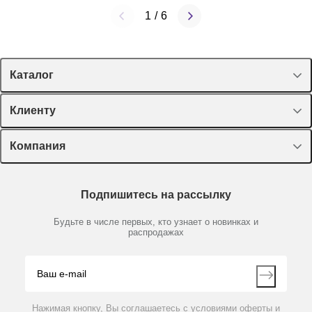
1
/
6
Каталог
Спецпредложения
Клиенту
Оборудование, приборы
Лекторий Диаэм
Компания
Пластик, стекло, принадлежности
Доставка и оплата
Химические реактивы, препараты, наборы
О компании
Технический сервис
Предметный указатель
Подпишитесь на рассылку
Новости
Мобильное приложение
Библиотека
Партнеры
Будьте в числе первых, кто узнает о новинках и
Производители
распродажах
Блог
Видео
Контакты
Вопрос-ответ
Нажимая кнопку, Вы соглашаетесь с условиями оферты и