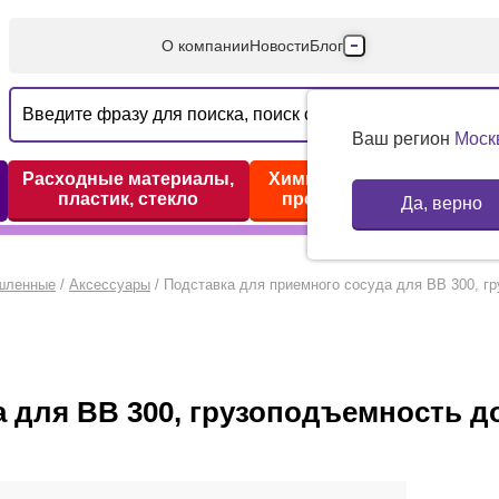
О компании
Новости
Блог
Производители
Партнеры
Ваш регион
Моск
Технический серв
Расходные материалы,
Химические реактивы,
пластик, стекло
препараты, наборы
Да, верно
Доставка и оплата
Контакты
шленные
/
Аксессуары
/
Подставка для приемного сосуда для BB 300, гр
 для BB 300, грузоподъемность до