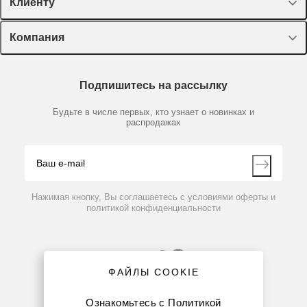
Спецпредложения
Клиенту
Оборудование, приборы
Лекторий Диаэм
Компания
Пластик, стекло, принадлежности
Доставка и оплата
Химические реактивы, препараты, наборы
О компании
Технический сервис
Предметный указатель
Подпишитесь на рассылку
Новости
Мобильное приложение
Библиотека
Партнеры
Будьте в числе первых, кто узнает о новинках и
Производители
распродажах
Блог
Видео
Контакты
Вопрос-ответ
Нажимая кнопку, Вы соглашаетесь с условиями оферты и
политикой конфиденциальности
ФАЙЛЫ COOKIE
Ознакомьтесь с
Политикой