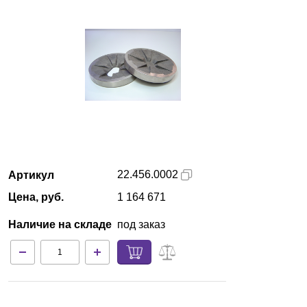
Красноярск
О компании
Новости
Блог
Производители
22.456.0002
Артикул
Партнеры
Цена, руб.
1 164 671
Наличие на складе
под заказ
Технический сервис
Доставка и оплата
Контакты