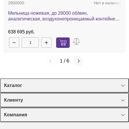
2900000
Нет в наличии
Мельница ножевая, до 28000 об/мин,
аналитическая, воздухонепроницаемый контейнер,
А11 basic
638 695 руб.
1
/
6
Каталог
Спецпредложения
Клиенту
Оборудование, приборы
Лекторий Диаэм
Компания
Пластик, стекло, принадлежности
Доставка и оплата
Химические реактивы, препараты, наборы
О компании