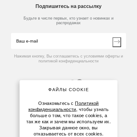
Технический сервис
Предметный указатель
Подпишитесь на рассылку
Новости
Мобильное приложение
Библиотека
Партнеры
Будьте в числе первых, кто узнает о новинках и
Производители
распродажах
Блог
Видео
Контакты
Вопрос-ответ
Нажимая кнопку, Вы соглашаетесь с условиями оферты и
политикой конфиденциальности
ФАЙЛЫ COOKIE
Ознакомьтесь с
Политикой
конфиденциальности
, чтобы узнать
больше о том, что такое cookies, а
8 (800) 234-05-08
так же как и зачем мы используем их.
Закрывая данное окно, вы
+7 (923) 303-01-52
отказываетесь от всех cookies.