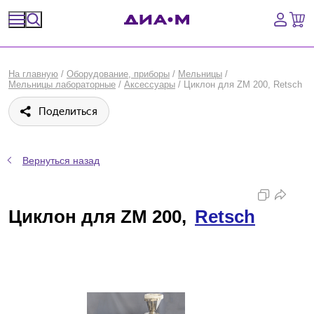
Спецпредложения
На главную
/
Оборудование, приборы
/
Мельницы
/
Мельницы лабораторные
/
Аксессуары
/
Циклон для ZM 200, Retsch
Оборудование, приборы
Поделиться
Расходные материалы, пластик, стекло
Химические реактивы, препараты, наборы
Вернуться назад
Предметный указатель
Циклон для ZM 200,
Retsch
Библиотека
Войти
Сравнение