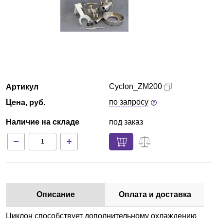
Красноярск
О компании
Новости
Cyclon_ZM200
Артикул
Блог
по запросу
Цена, руб.
Производители
Наличие на складе
под заказ
Партнеры
Технический сервис
Доставка и оплата
Описание
Оплата и доставка
Контакты
Циклон способствует дополнительному охлаждению