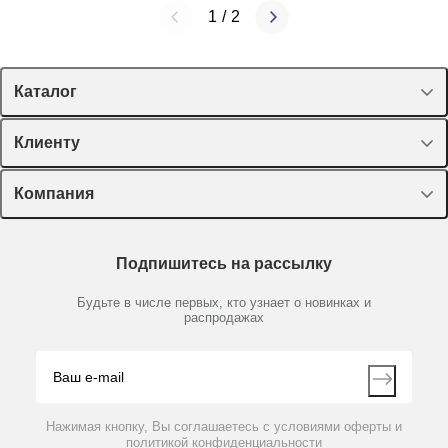
1
/
2
Каталог
20017366
Нет в наличии
Спецпредложения
Клиенту
Программное обеспечение Labworldsoft® 6 Pro
Оборудование, приборы
Лекторий Диаэм
Компания
Пластик, стекло, принадлежности
Доставка и оплата
Химические реактивы, препараты, наборы
О компании
Технический сервис
Предметный указатель
3 150 588 руб.
Подпишитесь на рассылку
Новости
Мобильное приложение
Библиотека
Партнеры
Будьте в числе первых, кто узнает о новинках и
Производители
распродажах
Блог
Видео
Контакты
Вопрос-ответ
Нажимая кнопку, Вы соглашаетесь с условиями оферты и
политикой конфиденциальности