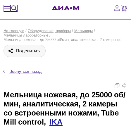
Спецпредложения
На главную
/
Оборудование, приборы
/
Мельницы
/
Мельницы лабораторные
/
Оборудование, приборы
Мельница ножевая, до 25000 об/мин, аналитическая, 2 камеры со встроенными ножами, Tube Mill control, IKA
Поделиться
Расходные материалы, пластик, стекло
Химические реактивы, препараты, наборы
Вернуться назад
Предметный указатель
Мельница ножевая, до 25000 об/
Библиотека
мин, аналитическая, 2 камеры
Войти
со встроенными ножами, Tube
Mill control,
IKA
Сравнение