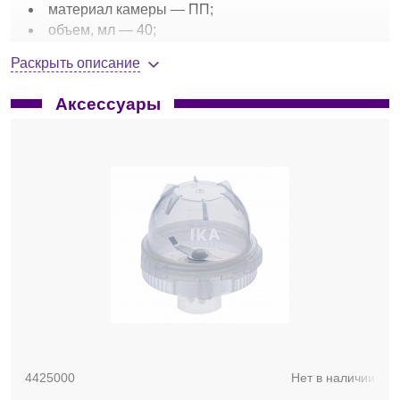
материал камеры — ПП;
объем, мл — 40;
таймер — от 5 с до 3 мин;
Раскрыть описание
скорость, об/мин — от 5000 до 25 000;
окружная скорость, м/с — 65;
Аксессуары
крупность исходного материала, мм — до 10;
цифровой дисплей;
порт USB;
габариты, мм — 180х300х170;
масса, кг — 2,7.
Аксессуары и опции:
камера перемалывающая
одноразовая
MT 40
.
Комплект поставки:
мельница Tube Mill control;
1 перемалывающая камера MT 40;
многоразовый мельничный стакан MMT 40.1;
съемник муфт;
кабель питания;
4425000
Нет в наличии
кабель USB.