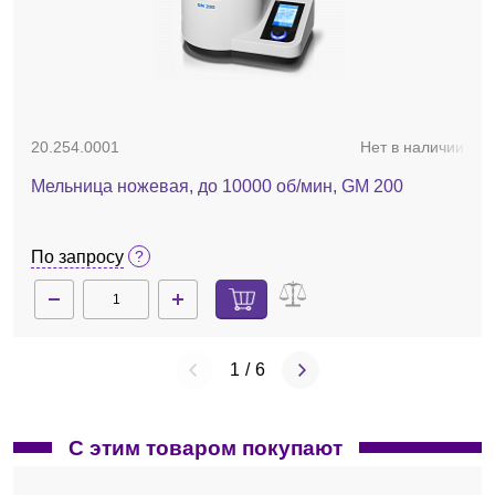
20003165
Нет в наличии
Стакан мельничный многоразовый MMT 40.1 для
Tube Mill
20.254.0001
Нет в наличии
49 246 руб.
Мельница ножевая, до 10000 об/мин, GM 200
По запросу
1
/
6
С этим товаром покупают