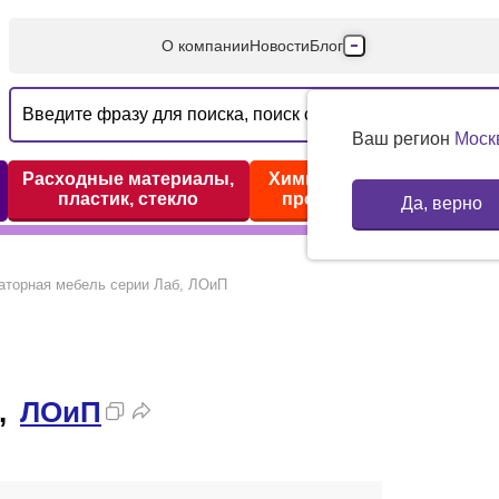
О компании
Новости
Блог
Производители
Партнеры
Ваш регион
Моск
Технический серв
Расходные материалы,
Химические реактивы,
пластик, стекло
препараты, наборы
Да, верно
Доставка и оплата
Контакты
аторная мебель серии Лаб, ЛОиП
,
ЛОиП