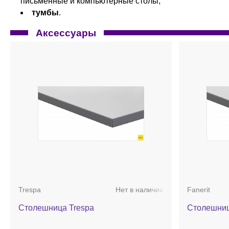
письменные и компьютерные столы;
тумбы
.
Аксессуары
Trespa
Нет в наличии
Fanerit
Столешница Trespa
Столешниц