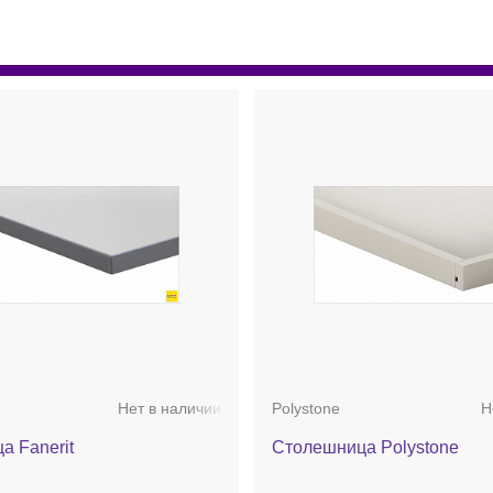
Нет в наличии
Polystone
Н
а Fanerit
Столешница Polystone