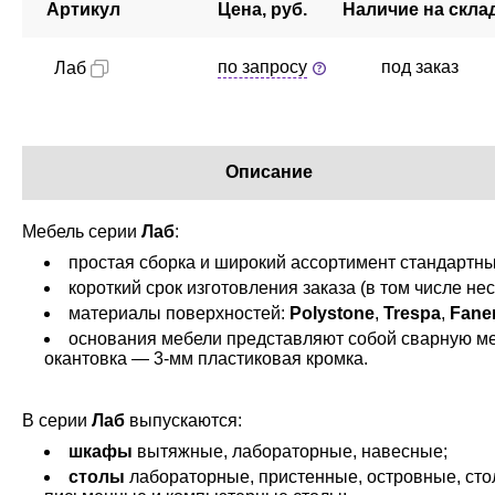
Артикул
Цена, руб.
Наличие на скла
по запросу
под заказ
Лаб
Описание
Мебель серии
Лаб
:
простая сборка и широкий ассортимент стандартны
короткий срок изготовления заказа (в том числе не
материалы поверхностей:
Polystone
,
Trespa
,
Faner
основания мебели представляют собой сварную м
окантовка — 3-мм пластиковая кромка.
В серии
Лаб
выпускаются:
шкафы
вытяжные, лабораторные, навесные;
столы
лабораторные, пристенные, островные, стол