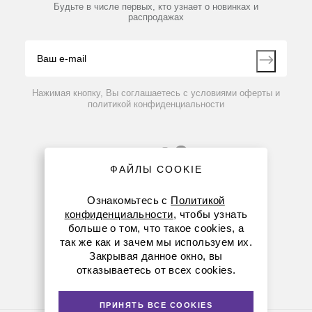
Партнеры
Будьте в числе первых, кто узнает о новинках и
Производители
распродажах
Блог
Видео
Контакты
Вопрос-ответ
Нажимая кнопку, Вы соглашаетесь с условиями оферты и
политикой конфиденциальности
ФАЙЛЫ COOKIE
Ознакомьтесь с
Политикой
конфиденциальности
, чтобы узнать
больше о том, что такое cookies, а
8 (800) 234-05-08
так же как и зачем мы используем их.
Закрывая данное окно, вы
+7 (923) 303-01-52
отказываетесь от всех cookies.
krsk@dia-m.ru
ПРИНЯТЬ ВСЕ COOKIES