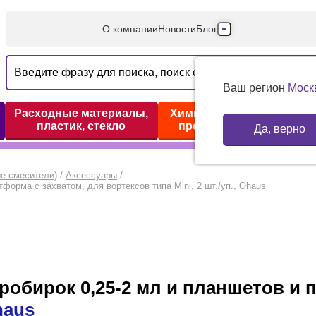
О компании
Новости
Блог
Производители
Партнеры
Ваш регион
Моск
Технический серв
Расходные материалы,
Химические реактивы,
пластик, стекло
препараты, наборы
Да, верно
Доставка и оплата
Контакты
е смесители)
/
Аксессуары
/
форма с захватом, для вортексов типа Mini, 2 шт./уп., Ohaus
обирок 0,25-2 мл и планшетов и 
haus