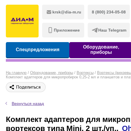
krsk@dia-m.ru
8 (800) 234-05-08
Приложение
Наш Telegram
Оборудование,
Спецпредложения
приборы
На главную
/
Оборудование, приборы
/
Вортексы
/
Вортексы (вихревы
Комплект адаптеров для микропробирок 0,25-2 мл и планшетов и плат
Поделиться
Вернуться назад
Комплект адаптеров для микропр
вортексов типа Mini, 2 шт./уп.,
O