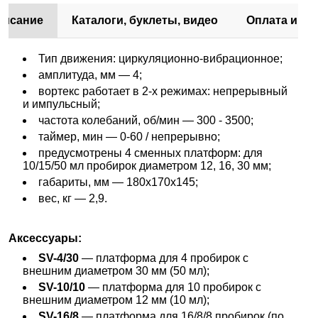
писание
Каталоги, буклеты, видео
Оплата и до
Тип движения: циркуляционно-вибрационное;
амплитуда, мм — 4;
вортекс работает в 2-х режимах: непрерывный
и импульсный;
частота колебаний, об/мин — 300 - 3500;
таймер, мин — 0-60 / непрерывно;
предусмотрены 4 сменных платформ: для
10/15/50 мл пробирок диаметром 12, 16, 30 мм;
габариты, мм — 180x170x145;
вес, кг — 2,9.
Аксессуары:
SV-4/30
— платформа для 4 пробирок с
внешним диаметром 30 мм (50 мл);
SV-10/10
— платформа для 10 пробирок с
внешним диаметром 12 мм (10 мл);
SV-16/8
— платформа для 16/8/8 пробирок (по