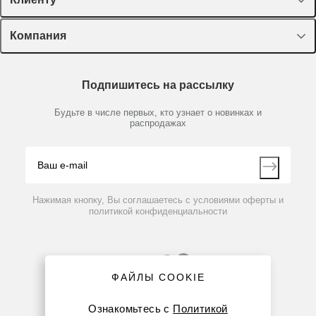
Оборудование, приборы
Лекторий Диаэм
Компания
Пластик, стекло, принадлежности
BS-010210-CK
Нет в наличии
Доставка и оплата
Химические реактивы, препараты, наборы
Насадка SV-16/8, 16/8/8 мест для 1,5/0,5/0,2 мл
О компании
Технический сервис
Предметный указатель
микропробирок
Подпишитесь на рассылку
Новости
Мобильное приложение
Библиотека
Партнеры
Будьте в числе первых, кто узнает о новинках и
Производители
распродажах
Блог
8 424 руб.
Видео
Контакты
Вопрос-ответ
Нажимая кнопку, Вы соглашаетесь с условиями оферты и
политикой конфиденциальности
ФАЙЛЫ COOKIE
Ознакомьтесь с
Политикой