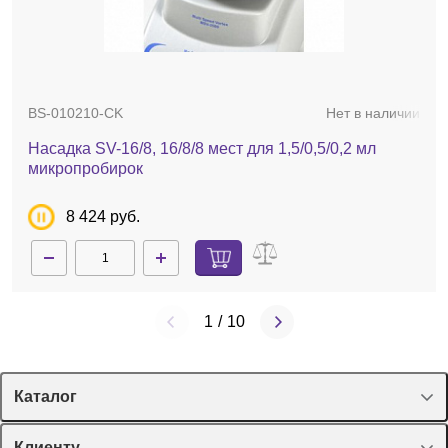
BS-010210-BK
Нет в наличии
Насадка SV-10/10, 10 мест для 10 мл (12 мм)
пробирок
BS-010210-CK
Нет в наличии
8 424 руб.
Насадка SV-16/8, 16/8/8 мест для 1,5/0,5/0,2 мл
микропробирок
8 424 руб.
1
/
10
Каталог
Спецпредложения
Клиенту