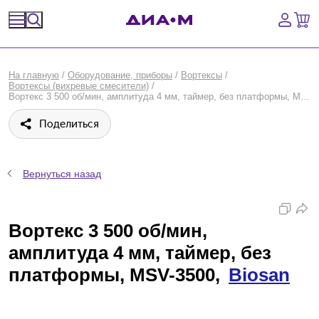
Спецпредложения
На главную
/
Оборудование, приборы
/
Вортексы
/
Вортексы (вихревые смесители)
/
Оборудование, приборы
Вортекс 3 500 об/мин, амплитуда 4 мм, таймер, без платформы, MSV-3500, Biosan
Поделиться
Расходные материалы, пластик, стекло
Химические реактивы, препараты, наборы
Вернуться назад
Предметный указатель
Вортекс 3 500 об/мин,
Библиотека
амплитуда 4 мм, таймер, без
Войти
платформы, MSV-3500,
Biosan
Сравнение