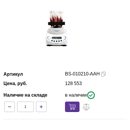
Красноярск
О компании
Новости
Блог
Производители
BS-010210-AAH
Артикул
Партнеры
Цена, руб.
128 553
Наличие на складе
в наличии
Технический сервис
Доставка и оплата
Контакты