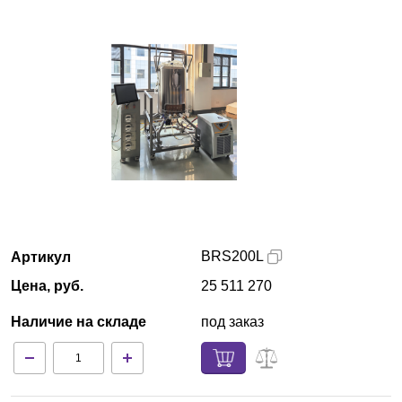
Красноярск
О компании
Новости
Блог
Производители
Партнеры
BRS200L
Артикул
Цена, руб.
25 511 270
Технический сервис
Наличие на складе
под заказ
Доставка и оплата
Контакты