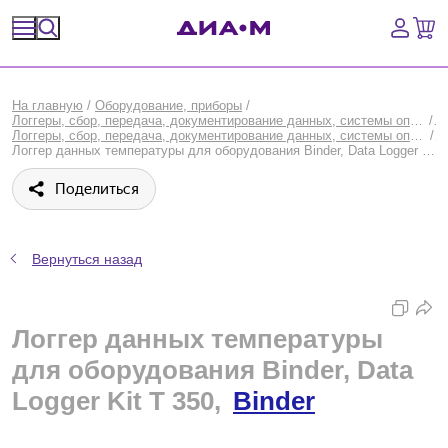
Спецпредложения
На главную
/
Оборудование, приборы
/
Логгеры, сбор, передача, документирование данных, системы оповещения о неисправностях оборудования
/
Оборудование, приборы
Логгеры, сбор, передача, документирование данных, системы оповещения о неисправностях оборудования: временно недоступные товары
/
Логгер данных температуры для оборудования Binder, Data Logger Kit T 350, Binder
Расходные материалы, пластик, стекло
Поделиться
Химические реактивы, препараты, наборы
Вернуться назад
Предметный указатель
Библиотека
Логгер данных температуры
для оборудования Binder, Data
Войти
Logger Kit T 350,
Binder
Сравнение