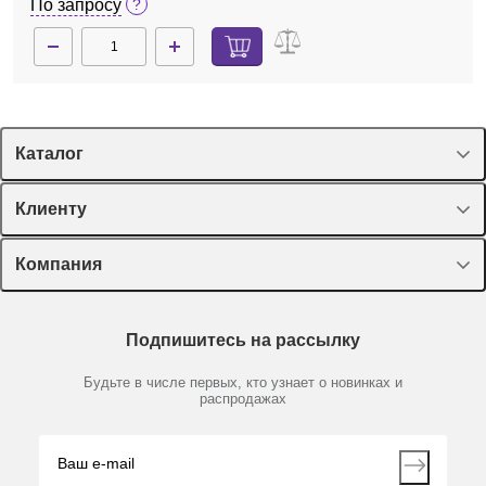
По запросу
Каталог
Спецпредложения
Клиенту
Оборудование, приборы
Лекторий Диаэм
Компания
Пластик, стекло, принадлежности
Доставка и оплата
Химические реактивы, препараты, наборы
О компании
Технический сервис
Предметный указатель
Подпишитесь на рассылку
Новости
Мобильное приложение
Библиотека
Партнеры
Будьте в числе первых, кто узнает о новинках и
Производители
распродажах
Блог
Видео
Контакты