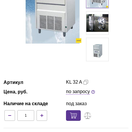
Красноярск
О компании
Новости
Блог
Производители
KL 32 A
Артикул
Партнеры
по запросу
Цена, руб.
Технический сервис
Наличие на складе
под заказ
Доставка и оплата
Контакты