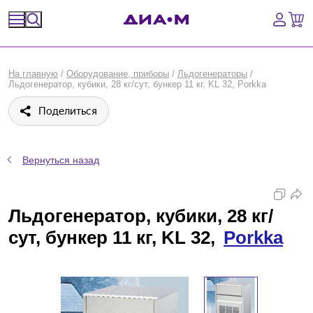
Спецпредложения
На главную
/
Оборудование, приборы
/
Льдогенераторы
/
Льдогенератор, кубики, 28 кг/сут, бункер 11 кг, KL 32, Porkka
Оборудование, приборы
Поделиться
Расходные материалы, пластик, стекло
Химические реактивы, препараты, наборы
Вернуться назад
Предметный указатель
Льдогенератор, кубики, 28 кг/
Библиотека
сут, бункер 11 кг, KL 32,
Porkka
Войти
Сравнение