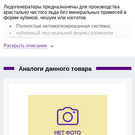
Ледогенераторы предназначены для производства
кристально чистого льда без минеральных примесей в
форме кубиков, чешуек или наггетов.
Полностью автоматизированная система;
кубиковый лед овальной формы размером
27×32 мм;
корпус из нержавеющей стали;
Раскрыть описание
встроенная система очистки;
воздушное охлаждение;
хладагент R290.
Аналоги данного товара
Модель KL 32 A:
производительность, кг/сут. - 28;
вместимость бункера, кг - 11;
габариты, ШхГхВ, мм - 417х531х679;
вес, кг - 39.
Ледогенераторы чешуйчатого, кубикового и наггетового
льда производительностью от 145 до 2350 кг/сутки —
по
запросу
.