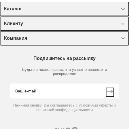
Каталог
Спецпредложения
Клиенту
Оборудование, приборы
Лекторий Диаэм
Компания
Пластик, стекло, принадлежности
Доставка и оплата
Химические реактивы, препараты, наборы
О компании
Технический сервис
Предметный указатель
Подпишитесь на рассылку
Новости
Мобильное приложение
Библиотека
Партнеры
Будьте в числе первых, кто узнает о новинках и
Производители
распродажах
Блог
Видео
Контакты
Вопрос-ответ
Нажимая кнопку, Вы соглашаетесь с условиями оферты и
политикой конфиденциальности