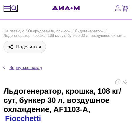
Спецпредложения
На главную
/
Оборудование, приборы
/
Льдогенераторы
/
Льдогенератор, крошка, 108 кг/сут, бункер 30 л, воздушное охлаждение, AF1103-A, Fiocchetti
Оборудование, приборы
Поделиться
Расходные материалы, пластик, стекло
Химические реактивы, препараты, наборы
Вернуться назад
Предметный указатель
Льдогенератор, крошка, 108 кг/
Библиотека
сут, бункер 30 л, воздушное
охлаждение, AF1103-A,
Войти
Fiocchetti
Сравнение