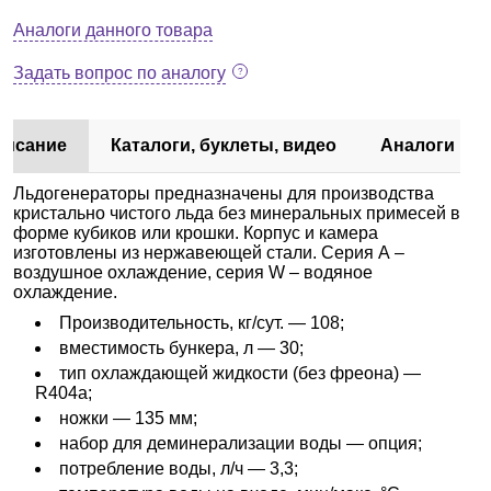
Аналоги данного товара
Задать вопрос по аналогу
писание
Каталоги, буклеты, видео
Аналоги
Льдогенераторы предназначены для производства
кристально чистого льда без минеральных примесей в
форме кубиков или крошки. Корпус и камера
изготовлены из нержавеющей стали. Серия А –
воздушное охлаждение, серия W – водяное
охлаждение.
Производительность, кг/сут. — 108;
вместимость бункера, л — 30;
тип охлаждающей жидкости (без фреона) —
R404a;
ножки — 135 мм;
набор для деминерализации воды — опция;
потребление воды, л/ч — 3,3;