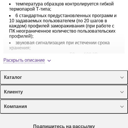
температура образцов контролируется гибкой
термопарой Т-типа;
6 стандартных предустановленных программ и
10 задаваемых пользователем (по 20 шагов в
каждом) профилей замораживания (при работе с
ПК неограниченное количество пользовательских
профилей);
звуковая сигнализация при истечении срока
хранения;
диапазон температур от -50 до -180 °С;
Раскрыть описание
двойной электромагнитный клапан повышает
объем впрыска LN₂ для более точного
регулирования температуры и ускорения процесса
замораживания.
Каталог
Аксессуары к
CryoMed:
штативы, держатели для
Спецпредложения
Клиенту
пробирок, прессы, датчики.
Оборудование, приборы
Лекторий Диаэм
Компания
Пластик, стекло, принадлежности
Доставка и оплата
Химические реактивы, препараты, наборы
О компании
Технический сервис
Предметный указатель
Подпишитесь на рассылку