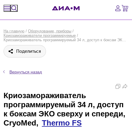
Спецпредложения
На главную
/
Оборудование, приборы
/
Криозамораживатели программируемые
/
Оборудование, приборы
Криозамораживатель программируемый 34 л, доступ к боксам ЭКО сверху и спереди, CryoMed, Thermo FS
Поделиться
Расходные материалы, пластик, стекло
Химические реактивы, препараты, наборы
Вернуться назад
Предметный указатель
Криозамораживатель
Библиотека
программируемый 34 л, доступ
Войти
к боксам ЭКО сверху и спереди,
CryoMed,
Thermo FS
Сравнение