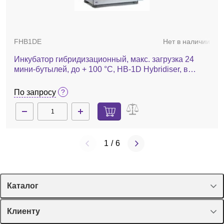
FHB1DE
Нет в наличии
Инкубатор гибридизационный, макс. загрузка 24
мини-бутылей, до + 100 °C, HB-1D Hybridiser, в
комплекте без бутылей
По запросу
1
/
6
Каталог
Спецпредложения
Клиенту
Оборудование, приборы