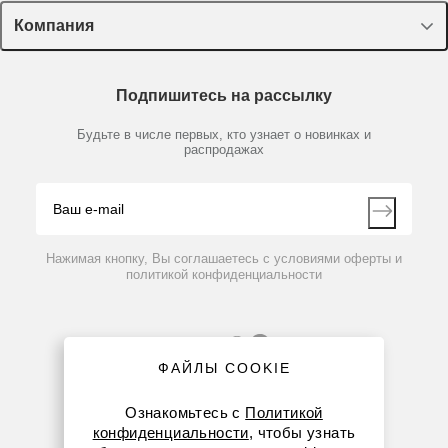
Лекторий Диаэм
Компания
Пластик, стекло, принадлежности
Доставка и оплата
Химические реактивы, препараты, наборы
О компании
Технический сервис
Предметный указатель
Подпишитесь на рассылку
Новости
Мобильное приложение
Библиотека
Партнеры
Будьте в числе первых, кто узнает о новинках и
Производители
распродажах
Блог
Видео
Контакты
Вопрос-ответ
Нажимая кнопку, Вы соглашаетесь с условиями оферты и
политикой конфиденциальности
ФАЙЛЫ COOKIE
Ознакомьтесь с
Политикой
конфиденциальности
, чтобы узнать