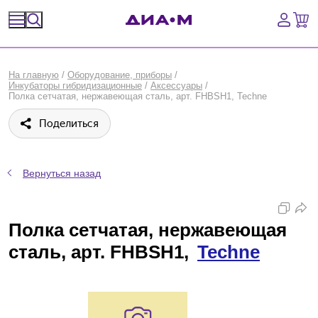
Спецпредложения
На главную
/
Оборудование, приборы
/
Инкубаторы гибридизационные
/
Аксессуары
/
Оборудование, приборы
Полка сетчатая, нержавеющая сталь, арт. FHBSH1, Techne
Поделиться
Расходные материалы, пластик, стекло
Химические реактивы, препараты, наборы
Вернуться назад
Предметный указатель
Полка сетчатая, нержавеющая
Библиотека
сталь, арт. FHBSH1,
Techne
Войти
Сравнение