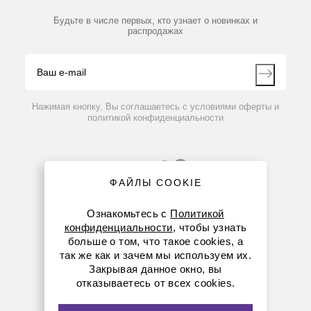
Мобильное приложение
Библиотека
Партнеры
Будьте в числе первых, кто узнает о новинках и
Производители
распродажах
Блог
Видео
Контакты
Вопрос-ответ
Нажимая кнопку, Вы соглашаетесь с условиями оферты и
политикой конфиденциальности
ФАЙЛЫ COOKIE
Ознакомьтесь с
Политикой
конфиденциальности
, чтобы узнать
больше о том, что такое cookies, а
8 (800) 234-05-08
так же как и зачем мы используем их.
Закрывая данное окно, вы
+7 (923) 303-01-52
отказываетесь от всех cookies.
krsk@dia-m.ru