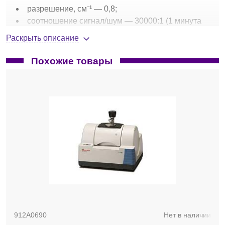
разрешение, см⁻¹ — 0,8;
соотношение сигнал/шум — 30000:1 (1 минута
сканирования, разрешение 4 см⁻¹, диапазон 2100-
Раскрыть описание
2050 см⁻¹);
линейность ординаты (ASTM E 1421), % Т —
Похожие товары
0,1;
источник излучения — керамический, высокой
интенсивности;
дополнительные модули —приставка НПВО
(однократного и многократного), диффузное и
зеркальное отражение, волоконная оптика и др.;
размеры оптического блока, мм —
450×350×205;
вес оптического блока, кг — 14.
912A0690
Нет в наличии