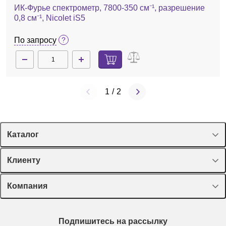
ИК-Фурье спектрометр, 7800-350 см⁻¹, разрешение
0,8 см⁻¹, Nicolet iS5
По запросу
1
/
2
Каталог
Спецпредложения
Клиенту
Оборудование, приборы
Лекторий Диаэм
Компания
Пластик, стекло, принадлежности
Доставка и оплата
Химические реактивы, препараты, наборы
О компании
Технический сервис
Предметный указатель
Подпишитесь на рассылку
Новости