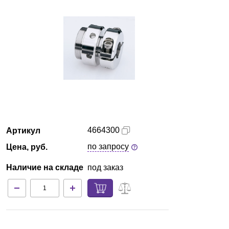
Красноярск
О компании
Новости
Блог
Производители
4664300
Артикул
Партнеры
по запросу
Цена, руб.
Наличие на складе
под заказ
Технический сервис
Доставка и оплата
Контакты