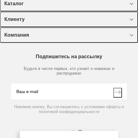
Каталог
Спецпредложения
Клиенту
Оборудование, приборы
Лекторий Диаэм
Компания
Пластик, стекло, принадлежности
Доставка и оплата
Химические реактивы, препараты, наборы
О компании
Технический сервис
Предметный указатель
Подпишитесь на рассылку
Новости
Мобильное приложение
Библиотека
Партнеры
Будьте в числе первых, кто узнает о новинках и
Производители
распродажах
Блог
Видео
Контакты
Вопрос-ответ
Нажимая кнопку, Вы соглашаетесь с условиями оферты и
политикой конфиденциальности