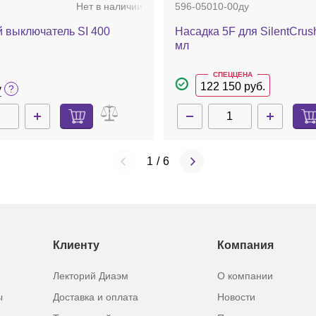
Нет в наличии
596-05010-00ду
 выключатель SI 400
Насадка 5F для SilentCrush
мл
СПЕЦЦЕНА
122 150 руб.
у
1
/
6
Клиенту
Компания
Лекторий Диаэм
О компании
ы
Доставка и оплата
Новости